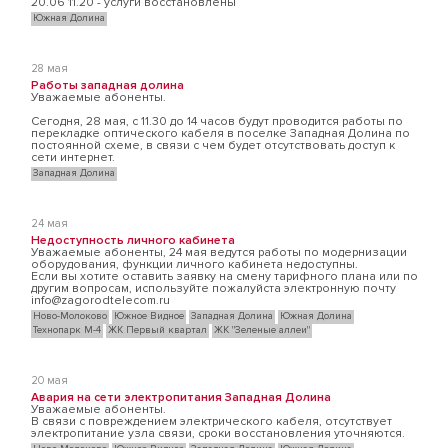
20.06 11.20 - услуги восстановлены
Южная Долина
28 мая
Работы западная долина
Уважаемые абоненты.
Сегодня, 28 мая, с 11.30 до 14 часов будут проводится работы по
перекладке оптического кабеля в поселке Западная Долина по
постоянной схеме, в связи с чем будет отсутствовать доступ к
сети интернет.
Западная Долина
24 мая
Недоступность личного кабинета
Уважаемые абоненты, 24 мая ведутся работы по модернизации
оборудования, функции личного кабинета недоступны.
Если вы хотите оставить заявку на смену тарифного плана или по
другим вопросам, используйте пожалуйста электронную почту
info@zagorodtelecom.ru
Ново-Молоково
Южное Видное
Западная Долина
Южная Долина
Технопарк М-4
ЖК Первый квартал
ЖК "Зеленые аллеи"
20 мая
Авария на сети электропитания Западная Долина
Уважаемые абоненты.
В связи с повреждением электрического кабеля, отсутствует
электропитание узла связи, сроки восстановления уточняются.