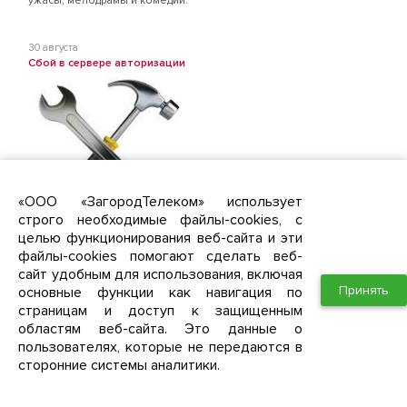
ужасы, мелодрамы и комедии.
30 августа
Сбой в сервере авторизации
«ООО «ЗагородТелеком» использует
строго необходимые файлы-cookies, с
Уважаемые абоненты, в связи со сбоем оборудования с 4 часов
целью функционирования веб-сайта и эти
утра до 8.30 утра у части абонентов были недоступны услуги
доступа к сети интернет.
файлы-cookies помогают сделать веб-
Приносим свои извинения за доставленные неудобства.
сайт удобным для использования, включая
Ново-Молоково
Южное Видное
Западная Долина
Южная Долина
ЖК Первый квартал
ЖК "Зеленые аллеи"
Принять
основные функции как навигация по
страницам и доступ к защищенным
областям веб-сайта. Это данные о
23 июня
пользователях, которые не передаются в
Приём заявок "Южная Долина" Квартал 4 дом 14!
Уважаемые жители Пригорода "Южная Долина" Квартал 4, дом
сторонние системы аналитики.
14!
Сообщаем, что интернет провайдер ЗагородТелеком начинает
приём заявок от жителей 4 Квартала, дом 14 на подключение услуг