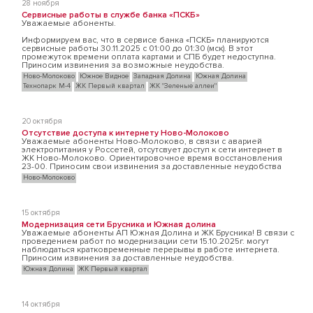
28 ноября
Сервисные работы в службе банка «ПСКБ»
Уважаемые абоненты.
Информируем вас, что в сервисе банка «ПСКБ» планируются
сервисные работы 30.11.2025 с 01:00 до 01:30 (мск). В этот
промежуток времени оплата картами и СПБ будет недоступна.
Приносим извинения за возможные неудобства.
Ново-Молоково
Южное Видное
Западная Долина
Южная Долина
Технопарк М-4
ЖК Первый квартал
ЖК "Зеленые аллеи"
20 октября
Отсутствие доступа к интернету Ново-Молоково
Уважаемые абоненты Ново-Молоково, в связи с аварией
электропитания у Россетей, отсутсвует доступ к сети интернет в
ЖК Ново-Молоково. Ориентировочное время восстановления
23-00. Приносим свои извинения за доставленные неудобства
Ново-Молоково
15 октября
Модернизация сети Брусника и Южная долина
Уважаемые абоненты АП Южная Долина и ЖК Брусника! В связи с
проведением работ по модернизации сети 15.10.2025г. могут
наблюдаться кратковременные перерывы в работе интернета.
Приносим извинения за доставленные неудобства.
Южная Долина
ЖК Первый квартал
14 октября