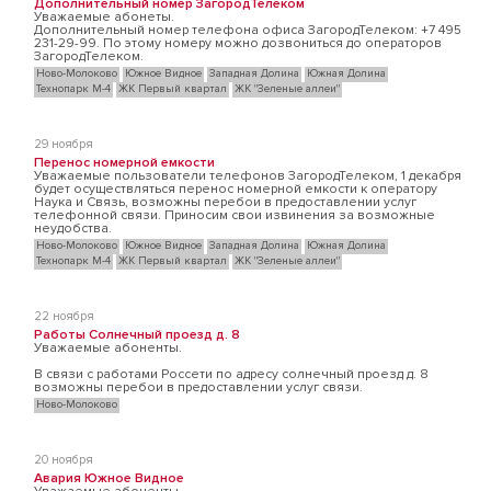
Дополнительный номер ЗагородТелеком
Уважаемые абонеты.
Дополнительный номер телефона офиса ЗагородТелеком: +7 495
231-29-99. По этому номеру можно дозвониться до операторов
ЗагородТелеком.
Ново-Молоково
Южное Видное
Западная Долина
Южная Долина
Технопарк М-4
ЖК Первый квартал
ЖК "Зеленые аллеи"
29 ноября
Перенос номерной емкости
Уважаемые пользователи телефонов ЗагородТелеком, 1 декабря
будет осуществляться перенос номерной емкости к оператору
Наука и Связь, возможны перебои в предоставлении услуг
телефонной связи. Приносим свои извинения за возможные
неудобства.
Ново-Молоково
Южное Видное
Западная Долина
Южная Долина
Технопарк М-4
ЖК Первый квартал
ЖК "Зеленые аллеи"
22 ноября
Работы Солнечный проезд д. 8
Уважаемые абоненты.
В связи с работами Россети по адресу солнечный проезд д. 8
возможны перебои в предоставлении услуг связи.
Ново-Молоково
20 ноября
Авария Южное Видное