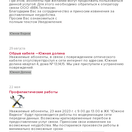
При этом, абоненты при желании могут продолжить пользоваться
данной услугой. Для этого необходимо обратиться к оператору
связи ООО «ВВК-Телеком».
Благодарим Вас за сотрудничество и приносим извинения за
доставленные неудобства.
Просим Вас ознакомиться с
полным текстом Уведомления
:
Южное Видное
29 августа
Обрыв кабеля —Южная долина
Уважаемые абоненты, в связи с повреждением оптического
кабеля отсутствуеттдоступ к сети интернет по адресам, Южная
долина квартал 4, дома № 13,14,15. Мы уже приступили к устранению
повреждений.
Южная Долина
22 мая
Профилактические работы
Уважаемые абоненты, 23 мая 2023 г. с 9.00 до 13.00 в ЖК "Южное
Видное" будут производится работы по модернизации сети
передачи данных. Возможны кратковременные перебои в
предоставлении услуг связи. Приносим свои извинения за
возможные неудобства. Мы постараемся произвести работы в
минимально возможные сроки.