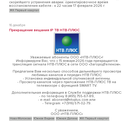
скорейшего устранения аварии. ориентировочное время
восстановления кабеля - к 22 часам 17 февраля 2026 г.
ЖК Первый квартал
16 декабря
Прекращение вещания IP ТВ НТВ-ПЛЮС.
Уважаемые абоненты ООО «НТВ-ПЛЮС»!
Информируем Вас, что с 15 января 2026 года прекращается
трансляция сигнала НТВ-ПЛЮС в сети ООО «ЗагородТелеком».
Предлагаем Вам несколько способов дальнейшего просмотра
любимых каналов и передач НТВ ПЛЮС:
- Установка индивидуальной спутниковой антенны.
- Просмотр каналов через приложение НТВ-ПЛЮС ТВ на
телевизоре с функцией SMART TV.
Дополнительная информация в Службе поддержки НТВ-ПЛЮС:
- по телефону 8 (495) 755-67-89,
- e-mail: abonent@ntvplus.com или
- Telegram: +7 (916) 571-02-79.
С уважением,
ООО «НТВ-ПЛЮС»
Ново-Молоково
Южное Видное
Южная Долина
ЖК Первый квартал