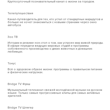
Круглосуточный познавательный канал о жизни за городом.
Телепутешествия
Канал-путеводитель для тех, кто устал от стандартных маршрутов и
больше не хочет знакомиться с новыми странами через окно
автобуса.
Зоо ТВ
Истории в режиме нон-стоп о том, как устроен мир живой природы.
В эфире передачи ведущих мировых студий и программы
собственного производства о диких животных и домашних
любимцах.
Тонус
Всё о здоровом образе жизни: программы о правильном питании
и физических нагрузках.
Bridge TV Фрэш
Музыкальный телеканал свежей молодёжной музыки на русском
языке. Только самые прогрессивные клипы для самых активных
зрителей.
Bridge TV Шлягер