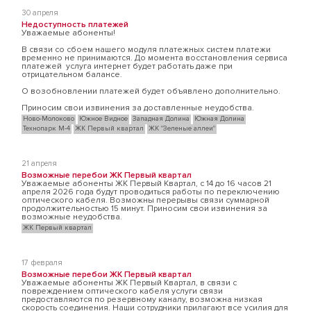
30 апреля
Недоступность платежей
Уважаемые абоненты!
В связи со сбоем нашего модуля платежных систем платежи
временно не принимаются. До момента восстановления сервиса
платежей услуга интернет будет работать даже при
отрицательном балансе.
О возобновлении платежей будет объявлено дополнительно.
Приносим свои извинения за доставленные неудобства.
Ново-Молоково
Южное Видное
Западная Долина
Южная Долина
Технопарк М-4
ЖК Первый квартал
ЖК "Зеленые аллеи"
21 апреля
Возможные перебои ЖК Первый квартал
Уважаемые абоненты ЖК Первый Квартал, с 14 до 16 часов 21
апреля 2026 года будут проводиться работы по переключению
оптического кабеля. Возможны перерывы связи суммарной
продолжительностью 15 минут. Приносим свои извинения за
возможные неудобства.
ЖК Первый квартал
17 февраля
Возможные перебои ЖК Первый квартал
Уважаемые абоненты ЖК Первый Квартал, в связи с
повреждением оптического кабеля услуги связи
предоставляются по резервному каналу, возможна низкая
скорость соединения. Наши сотрудники прилагают все усилия для