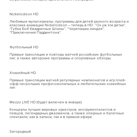
Nickelodeon HD
Любимые мультсериалы, программы для детей разного возраста и
классика анимации Nickelodeon – теперь в HD: "Ох уж эти детки",
"Губка Боб Квадратные Штаны", "Черепашки-ниндзя",
"Приключения Паддингтона".
Футбольный HD
Прямые трансляции и повторы матчей российских футбольных
лиг, а также авторские программы и спортивные обзоры.
Хоккейный HD
Прямые трансляции матчей регулярных чемпионатов и игр плей-
офф нескольких профессиональных и любительских хоккейных
лиг.
Mezzo LIVE HD (будет включен в январе)
Концерты лучших мировых оркестров, инструменталистов и
певцов, легендарных джазменов, а также оперные и балетные
спектакли, как в записи, так и в прямом эфире.
Загородный