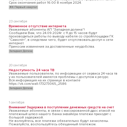
Срок окончания работ 16:00 8 ноября 2024.
ЖК Первый квартал
23 сентября
Временное отсутствие интернета
Уважаемые абоненты АП "Западная долина"!
Сообщаем Вам, что 24.09.2024г. с 11 до 15 часов будут
производиться работы по выводу кабеля со стройплощадки ГК
"Самолёт", в следствии чего, будет отсутствовать доступ к сети
интернет.
Приносим извинения за доставленные неудобства.
Западная Долина
20 сентября
Недоступность 24 часа ТВ
Уважаемые пользователи, по информации от сервиса 24 часа тв
у их пользователей имеются проблемы с доступом к ресурс.
Вся информация на их странице в контакте
https://vk.com/wall-173273065_2586
Западная Долина
1 сентября
Внимание! Задержка в поступлении денежных средств на счет
Уважаемые абоненты, в связи с массированной ддос атакой на
платежный шлюз нашего банка эквайера платежи приходят с
большой задержкой.
Не волнуйтесь, все платежи обязательно будут зачислены.
Пожалуйста, воспользуйтесь обещанный платежом.