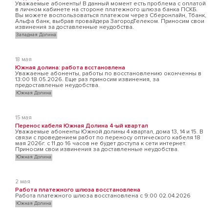
Уважаемые абоненты! В данный момент есть проблема с оплатой
в личном кабинете на стороне платежного шлюза банка ПСКБ.
Вы можете воспользоваться платежом через Сберонлайн, Тбанк,
Альфа банк, выбрав провайдера ЗагородТелеком. Приносим свои
извинения за доставленные неудобства.
Западная Долина
18 мая
Южная долина: работа всстановлена
Уважаеные абоненты, работы по восстановлению оконченны в
13:00 18.05.2026. Еще раз приносим извинения, за
предоставленые неудобства.
Южная Долина
15 мая
Перенос кабеля Южная Долина 4-ый квартал
Уважаемые абоненты Южной долины 4 квартал, дома 13, 14 и 15. В
связи с проведением работ по переносу оптического кабеля 18
мая 2026г. с 11 до 16 часов не будет доступа к сети интернет.
Приносим свои извинения за доставленные неудобства.
Южная Долина
2 мая
Работа платежного шлюза восстановлена
Работа платежного шлюза восстановлена с 9:00 02.04.2026
Южная Долина