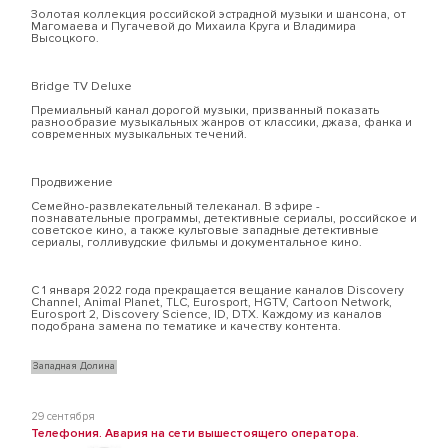
Золотая коллекция российской эстрадной музыки и шансона, от
Магомаева и Пугачевой до Михаила Круга и Владимира
Высоцкого.
Bridge TV Deluxe
Премиальный канал дорогой музыки, призванный показать
разнообразие музыкальных жанров от классики, джаза, фанка и
современных музыкальных течений.
Продвижение
Семейно-развлекательный телеканал. В эфире -
познавательные программы, детективные сериалы, российское и
советское кино, а также культовые западные детективные
сериалы, голливудские фильмы и документальное кино.
С 1 января 2022 года прекращается вещание каналов Discovery
Channel, Animal Planet, TLC, Eurosport, HGTV, Cartoon Network,
Eurosport 2, Discovery Science, ID, DTX. Каждому из каналов
подобрана замена по тематике и качеству контента.
Западная Долина
29 сентября
Телефония. Авария на сети вышестоящего оператора.