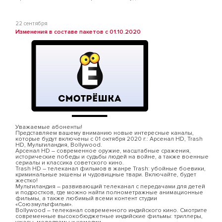
22 сентября
Изменения в составе пакетов с 01.10.2020
Уважаемые абоненты!
Представляем вашему вниманию новые интересные каналы,
которые будут включены с 01 октября 2020 г.: Арсенал HD, Trash
HD, Мультиландия, Bollywood.
Арсенал HD – современное оружие, масштабные сражения,
исторические победы и судьбы людей на войне, а также военные
сериалы и классика советского кино.
Trash HD – телеканал фильмов в жанре Trash: убойные боевики,
криминальные экшены и чудовищные твари. Включайте, будет
жестко!
Мультиландия – развивающий телеканал с передачами для детей
и подростков, где можно найти полнометражные анимационные
фильмы, а также любимый всеми контент студии
«Союзмультфильм».
Bollywood – телеканал современного индийского кино. Смотрите
современные высокобюджетные индийские фильмы: триллеры,