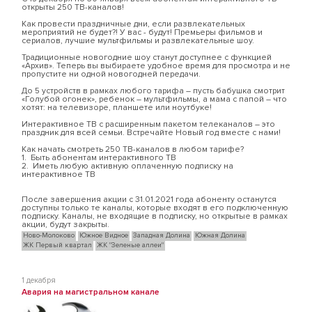
открыты 250 ТВ-каналов!
Как провести праздничные дни, если развлекательных
мероприятий не будет?! У вас - будут! Премьеры фильмов и
сериалов, лучшие мультфильмы и развлекательные шоу.
Традиционные новогодние шоу станут доступнее с функцией
«Архив». Теперь вы выбираете удобное время для просмотра и не
пропустите ни одной новогодней передачи.
До 5 устройств в рамках любого тарифа – пусть бабушка смотрит
«Голубой огонек», ребенок – мультфильмы, а мама с папой – что
хотят: на телевизоре, планшете или ноутбуке!
Интерактивное ТВ с расширенным пакетом телеканалов – это
праздник для всей семьи. Встречайте Новый год вместе с нами!
Как начать смотреть 250 ТВ-каналов в любом тарифе?
1. Быть абонентам интерактивного ТВ
2. Иметь любую активную оплаченную подписку на
интерактивное ТВ
После завершения акции с 31.01.2021 года абоненту останутся
доступны только те каналы, которые входят в его подключенную
подписку. Каналы, не входящие в подписку, но открытые в рамках
акции, будут закрыты.
Ново-Молоково
Южное Видное
Западная Долина
Южная Долина
ЖК Первый квартал
ЖК "Зеленые аллеи"
1 декабря
Авария на магистральном канале