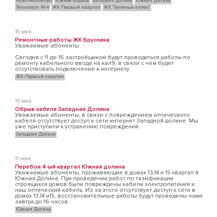
Ново-Молоково
Южное Видное
Западная Долина
Южная Долина
Технопарк М-4
ЖК Первый квартал
ЖК "Зеленые аллеи"
16 мая
Ремонтные работы ЖК Брусника
Уважаемые абоненты.
Сегодня с 11 до 16 застройщиком будут проводиться работы по
ремонту кабельного ввода на кал9, в связи с чем будет
отсутствовать подключение к интернету.
ЖК Первый квартал
15 мая
Обрыв кабеля Западная Долина
Уважаемые абоненты, в связи с повреждением оптического
кабеля отсутствует доступ к сети интернет Западной долине. Мы
уже приступили к устранению повреждений.
Западная Долина
11 мая
Перебои 4-ый квартал Южная долина
Уважаемые абоненты, проживающие в домах 13,14 и 15 квартал 4
Южная Долина. При проведении работ по газификации
строящихся домов были повреждены кабели электропитания и
наш оптический кабель. Из за этого отсутствует доступ к сети в
домах 13,14 и15, восстановительные работы будут проведены нами
завтра до 16 часов.
Южная Долина