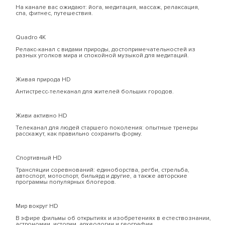
На канале вас ожидают: йога, медитация, массаж, релаксация,
спа, фитнес, путешествия.
Quadro 4К
Релакс-канал с видами природы, достопримечательностей из
разных уголков мира и спокойной музыкой для медитаций.
Живая природа HD
Антистресс-телеканал для жителей больших городов.
Живи активно HD
Телеканал для людей старшего поколения: опытные тренеры
расскажут, как правильно сохранить форму.
Спортивный HD
Трансляции соревнований: единоборства, регби, стрельба,
автоспорт, мотоспорт, бильярд и другие, а также авторские
программы популярных блогеров.
Мир вокруг HD
В эфире фильмы об открытиях и изобретениях в естествознании,
астрономии, истории, археологии и географии.