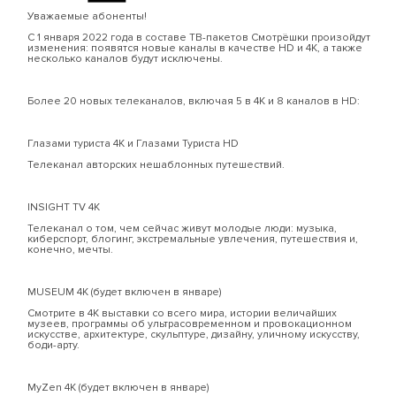
Уважаемые абоненты!
С 1 января 2022 года в составе ТВ-пакетов Смотрёшки произойдут
изменения: появятся новые каналы в качестве HD и 4К, а также
несколько каналов будут исключены.
Более 20 новых телеканалов, включая 5 в 4К и 8 каналов в HD:
Глазами туриста 4К и Глазами Туриста HD
Телеканал авторских нешаблонных путешествий.
INSIGHT TV 4K
Телеканал о том, чем сейчас живут молодые люди: музыка,
киберспорт, блогинг, экстремальные увлечения, путешествия и,
конечно, мечты.
MUSEUM 4К (будет включен в январе)
Смотрите в 4К выставки со всего мира, истории величайших
музеев, программы об ультрасовременном и провокационном
искусстве, архитектуре, скульптуре, дизайну, уличному искусству,
боди-арту.
MyZen 4К (будет включен в январе)