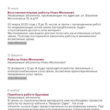
18 марта
Восстановительные работы Ново-Молоково
Уважаемые абоненты, проживающие по адресам: ул. Василия
Молокова д. 15, и д.17!
20 марта 2025 года с 11 до 15 часов, в связи с проведением работ
по модернизации сетей связи ЗагородТелеком, будет
отсутствовать доступ к сети интернет.
Мы понимаем, как важно для вас получать качественные услуги
связи. Поэтому постараемся закончить работы в минимально
возможные сроки.
Ново-Молоково
12 февраля
Работы Ново-Молоково
Уважаемые абоненты Ново-Молоково!
12 февраля с 12 до 14 будут проводится работы связанные с
электроснабжением узла связи, возможны кратковременные
прерывания услуг связи.
Ново-Молоково
8 ноября
Перебои в работе Брусника
Уважаемые абоненты.
В связи со строительством автодороги нам необходимо провести
работы по выносу кабеля к "Квартал Один" . На этом
объекте услуги будут предоставляться по резервному каналу. При
переключении возможны кратковременные прерывания связи.