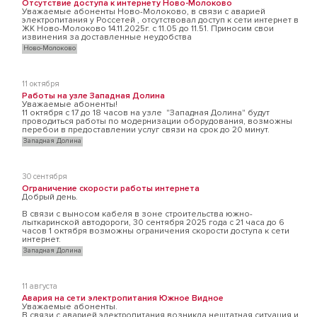
Отсутствие доступа к интернету Ново-Молоково
Уважаемые абоненты Ново-Молоково, в связи с аварией
электропитания у Россетей , отсутствовал доступ к сети интернет в
ЖК Ново-Молоково 14.11.2025г. с 11.05 до 11.51. Приносим свои
извинения за доставленные неудобства
Ново-Молоково
11 октября
Работы на узле Западная Долина
Уважаемые абоненты!
11 октября с 17 до 18 часов на узле "Западная Долина" будут
проводиться работы по модернизации оборудования, возможны
перебои в предоставлении услуг связи на срок до 20 минут.
Западная Долина
30 сентября
Ограничение скорости работы интернета
Добрый день.
В связи с выносом кабеля в зоне строительства южно-
лыткаринской автодороги, 30 сентября 2025 года с 21 часа до 6
часов 1 октября возможны ограничения скорости доступа к сети
интернет.
Западная Долина
11 августа
Авария на сети электропитания Южное Видное
Уважаемые абоненты.
В связи с аварией электропитания возникла нештатная ситуация и