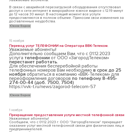
Уважаемые абоненты.
В связи с аварийной перезагрузкой оборудования отсутствовал
доступ к сети интернет в микрорайоне южное видное с 12.19 минут
до 12 часов 30 минут. В настоящий момент все услуги
предоставляются в полном объеме. Приносим свои извинения за
доставленные неудобства.
Южное Видное
15 ноября
Перевод услуг ТЕЛЕФОНИИ на Оператора ВВК-Телеком.
Уважаемые абоненты!
Дополнительно сообщаем Вам, что с 01.12.2023
услуга
телефонии
от ООО «ЗагородТелеком»
перестанет работать
.
Для обеспечения бесперебойной работы
телефонных номеров Вам необходимо
в срок до 25
ноября
обратиться в компанию «ВВК-Телеком» для
переоформления договоров
по телефону 8-495-
274-00-44 (доб. 7500, 7504)
https://vvk-t.ru/news/zagorod-telecom-57
Южное Видное
1 ноября
Прекращение предоставления услуги местной телефонной связи
Уважаемые абоненты!
Сообщаем, что с 01.12.2023 г. ООО "ЗагородТелеком" прекращает
оказание услуг местной телефонной связи для физических лиц и
предпринимателей.