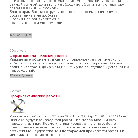
При этом, абоненты при желании могут продолжить пользоваться
данной услугой. Для этого необходимо обратиться к оператору
связи ООО «ВВК-Телеком».
Благодарим Вас за сотрудничество и приносим извинения за
доставленные неудобства.
Просим Вас ознакомиться с
полным текстом Уведомления
:
Южное Видное
29 августа
Обрыв кабеля —Южная долина
Уважаемые абоненты, в связи с повреждением оптического
кабеля отсутствуеттдоступ к сети интернет по адресам, Южная
долина квартал 4, дома № 13,14,15. Мы уже приступили к устранению
повреждений.
Южная Долина
22 мая
Профилактические работы
Уважаемые абоненты, 23 мая 2023 г. с 9.00 до 13.00 в ЖК "Южное
Видное" будут производится работы по модернизации сети
передачи данных. Возможны кратковременные перебои в
предоставлении услуг связи. Приносим свои извинения за
возможные неудобства. Мы постараемся произвести работы в
минимально возможные сроки.