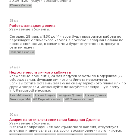
20.06 11.20 - услуги восстановлены
Южная Долина
28 мая
Работы западная долина
Уважаемые абоненты.
Сегодня, 28 мая, с 11.30 до 14 часов будут проводится работы по
перекладке оптического кабеля в поселке Западная Долина по
постоянной схеме, в связи с чем будет отсутствовать доступ к
сети интернет.
Западная Долина
24 мая
Недоступность личного кабинета
Уважаемые абоненты, 24 мая ведутся работы по модернизации
оборудования, функции личного кабинета недоступны.
Если вы хотите оставить заявку на смену тарифного плана или по
другим вопросам, используйте пожалуйста электронную почту
info@zagorodtelecom.ru
Ново-Молоково
Южное Видное
Западная Долина
Южная Долина
Технопарк М-4
ЖК Первый квартал
ЖК "Зеленые аллеи"
20 мая
Авария на сети электропитания Западная Долина
Уважаемые абоненты.
В связи с повреждением электрического кабеля, отсутствует
электропитание узла связи, сроки восстановления уточняются.