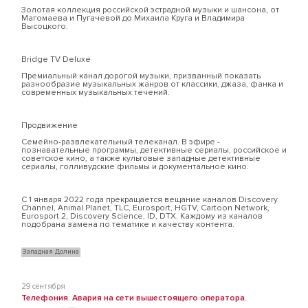
Золотая коллекция российской эстрадной музыки и шансона, от
Магомаева и Пугачевой до Михаила Круга и Владимира
Высоцкого.
Bridge TV Deluxe
Премиальный канал дорогой музыки, призванный показать
разнообразие музыкальных жанров от классики, джаза, фанка и
современных музыкальных течений.
Продвижение
Семейно-развлекательный телеканал. В эфире -
познавательные программы, детективные сериалы, российское и
советское кино, а также культовые западные детективные
сериалы, голливудские фильмы и документальное кино.
С 1 января 2022 года прекращается вещание каналов Discovery
Channel, Animal Planet, TLC, Eurosport, HGTV, Cartoon Network,
Eurosport 2, Discovery Science, ID, DTX. Каждому из каналов
подобрана замена по тематике и качеству контента.
Западная Долина
29 сентября
Телефония. Авария на сети вышестоящего оператора.