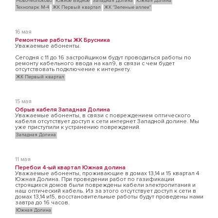
Ново-Молоково
Южное Видное
Западная Долина
Южная Долина
Технопарк М-4
ЖК Первый квартал
ЖК "Зеленые аллеи"
16 мая
Ремонтные работы ЖК Брусника
Уважаемые абоненты.
Сегодня с 11 до 16 застройщиком будут проводиться работы по
ремонту кабельного ввода на кал9, в связи с чем будет
отсутствовать подключение к интернету.
ЖК Первый квартал
15 мая
Обрыв кабеля Западная Долина
Уважаемые абоненты, в связи с повреждением оптического
кабеля отсутствует доступ к сети интернет Западной долине. Мы
уже приступили к устранению повреждений.
Западная Долина
11 мая
Перебои 4-ый квартал Южная долина
Уважаемые абоненты, проживающие в домах 13,14 и 15 квартал 4
Южная Долина. При проведении работ по газификации
строящихся домов были повреждены кабели электропитания и
наш оптический кабель. Из за этого отсутствует доступ к сети в
домах 13,14 и15, восстановительные работы будут проведены нами
завтра до 16 часов.
Южная Долина