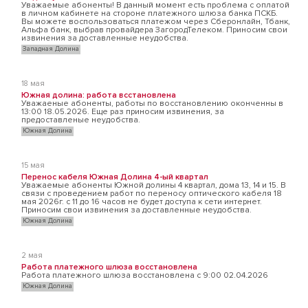
Уважаемые абоненты! В данный момент есть проблема с оплатой
в личном кабинете на стороне платежного шлюза банка ПСКБ.
Вы можете воспользоваться платежом через Сберонлайн, Тбанк,
Альфа банк, выбрав провайдера ЗагородТелеком. Приносим свои
извинения за доставленные неудобства.
Западная Долина
18 мая
Южная долина: работа всстановлена
Уважаеные абоненты, работы по восстановлению оконченны в
13:00 18.05.2026. Еще раз приносим извинения, за
предоставленые неудобства.
Южная Долина
15 мая
Перенос кабеля Южная Долина 4-ый квартал
Уважаемые абоненты Южной долины 4 квартал, дома 13, 14 и 15. В
связи с проведением работ по переносу оптического кабеля 18
мая 2026г. с 11 до 16 часов не будет доступа к сети интернет.
Приносим свои извинения за доставленные неудобства.
Южная Долина
2 мая
Работа платежного шлюза восстановлена
Работа платежного шлюза восстановлена с 9:00 02.04.2026
Южная Долина