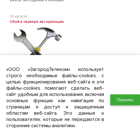
ужасы, мелодрамы и комедии.
30 августа
Сбой в сервере авторизации
«ООО «ЗагородТелеком» использует
строго необходимые файлы-cookies, с
Уважаемые абоненты, в связи со сбоем оборудования с 4 часов
целью функционирования веб-сайта и эти
утра до 8.30 утра у части абонентов были недоступны услуги
доступа к сети интернет.
файлы-cookies помогают сделать веб-
Приносим свои извинения за доставленные неудобства.
сайт удобным для использования, включая
Ново-Молоково
Южное Видное
Западная Долина
Южная Долина
ЖК Первый квартал
ЖК "Зеленые аллеи"
Принять
основные функции как навигация по
страницам и доступ к защищенным
областям веб-сайта. Это данные о
23 июня
пользователях, которые не передаются в
Приём заявок "Южная Долина" Квартал 4 дом 14!
Уважаемые жители Пригорода "Южная Долина" Квартал 4, дом
сторонние системы аналитики.
14!
Сообщаем, что интернет провайдер ЗагородТелеком начинает
приём заявок от жителей 4 Квартала, дом 14 на подключение услуг