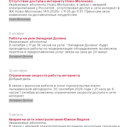
Отсутствие доступа к интернету Ново-Молоково
Уважаемые абоненты Ново-Молоково, в связи с аварией
электропитания у Россетей , отсутствовал доступ к сети интернет в
ЖК Ново-Молоково 14.11.2025г. с 11.05 до 11.51. Приносим свои
извинения за доставленные неудобства
Ново-Молоково
11 октября
Работы на узле Западная Долина
Уважаемые абоненты!
11 октября с 17 до 18 часов на узле "Западная Долина" будут
проводиться работы по модернизации оборудования, возможны
перебои в предоставлении услуг связи на срок до 20 минут.
Западная Долина
30 сентября
Ограничение скорости работы интернета
Добрый день.
В связи с выносом кабеля в зоне строительства южно-
лыткаринской автодороги, 30 сентября 2025 года с 21 часа до 6
часов 1 октября возможны ограничения скорости доступа к сети
интернет.
Западная Долина
11 августа
Авария на сети электропитания Южное Видное
Уважаемые абоненты.
В связи с аварией электропитания возникла нештатная ситуация и