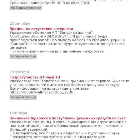
Срок окончания работ 16:00 8 ноября 2024.
ЖК Первый квартал
23 сентября
Временное отсутствие интернета
Уважаемые абоненты АП "Западная долина"!
Сообщаем Вам, что 24.09.2024г. с 11 до 15 часов будут
производиться работы по выводу кабеля со стройплощадки ГК
"Самолёт", в следствии чего, будет отсутствовать доступ к сети
интернет.
Приносим извинения за доставленные неудобства.
Западная Долина
20 сентября
Недоступность 24 часа ТВ
Уважаемые пользователи, по информации от сервиса 24 часа тв
у их пользователей имеются проблемы с доступом к ресурс.
Вся информация на их странице в контакте
https://vk.com/wall-173273065_2586
Западная Долина
1 сентября
Внимание! Задержка в поступлении денежных средств на счет
Уважаемые абоненты, в связи с массированной ддос атакой на
платежный шлюз нашего банка эквайера платежи приходят с
большой задержкой.
Не волнуйтесь, все платежи обязательно будут зачислены.
Пожалуйста, воспользуйтесь обещанный платежом.