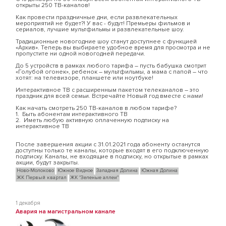
открыты 250 ТВ-каналов!
Как провести праздничные дни, если развлекательных
мероприятий не будет?! У вас - будут! Премьеры фильмов и
сериалов, лучшие мультфильмы и развлекательные шоу.
Традиционные новогодние шоу станут доступнее с функцией
«Архив». Теперь вы выбираете удобное время для просмотра и не
пропустите ни одной новогодней передачи.
До 5 устройств в рамках любого тарифа – пусть бабушка смотрит
«Голубой огонек», ребенок – мультфильмы, а мама с папой – что
хотят: на телевизоре, планшете или ноутбуке!
Интерактивное ТВ с расширенным пакетом телеканалов – это
праздник для всей семьи. Встречайте Новый год вместе с нами!
Как начать смотреть 250 ТВ-каналов в любом тарифе?
1. Быть абонентам интерактивного ТВ
2. Иметь любую активную оплаченную подписку на
интерактивное ТВ
После завершения акции с 31.01.2021 года абоненту останутся
доступны только те каналы, которые входят в его подключенную
подписку. Каналы, не входящие в подписку, но открытые в рамках
акции, будут закрыты.
Ново-Молоково
Южное Видное
Западная Долина
Южная Долина
ЖК Первый квартал
ЖК "Зеленые аллеи"
1 декабря
Авария на магистральном канале