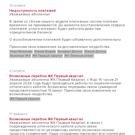
30 апреля
Недоступность платежей
Уважаемые абоненты!
В связи со сбоем нашего модуля платежных систем платежи
временно не принимаются. До момента восстановления сервиса
платежей услуга интернет будет работать даже при
отрицательном балансе.
О возобновлении платежей будет объявлено дополнительно.
Приносим свои извинения за доставленные неудобства.
Ново-Молоково
Южное Видное
Западная Долина
Южная Долина
Технопарк М-4
ЖК Первый квартал
ЖК "Зеленые аллеи"
21 апреля
Возможные перебои ЖК Первый квартал
Уважаемые абоненты ЖК Первый Квартал, с 14 до 16 часов 21
апреля 2026 года будут проводиться работы по переключению
оптического кабеля. Возможны перерывы связи суммарной
продолжительностью 15 минут. Приносим свои извинения за
возможные неудобства.
ЖК Первый квартал
17 февраля
Возможные перебои ЖК Первый квартал
Уважаемые абоненты ЖК Первый Квартал, в связи с
повреждением оптического кабеля услуги связи
предоставляются по резервному каналу, возможна низкая
скорость соединения. Наши сотрудники прилагают все усилия для