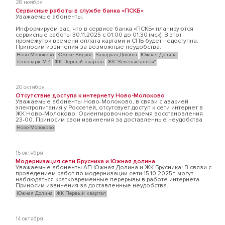
28 ноября
Сервисные работы в службе банка «ПСКБ»
Уважаемые абоненты.
Информируем вас, что в сервисе банка «ПСКБ» планируются
сервисные работы 30.11.2025 с 01:00 до 01:30 (мск). В этот
промежуток времени оплата картами и СПБ будет недоступна.
Приносим извинения за возможные неудобства.
Ново-Молоково
Южное Видное
Западная Долина
Южная Долина
Технопарк М-4
ЖК Первый квартал
ЖК "Зеленые аллеи"
20 октября
Отсутствие доступа к интернету Ново-Молоково
Уважаемые абоненты Ново-Молоково, в связи с аварией
электропитания у Россетей, отсутсвует доступ к сети интернет в
ЖК Ново-Молоково. Ориентировочное время восстановления
23-00. Приносим свои извинения за доставленные неудобства
Ново-Молоково
15 октября
Модернизация сети Брусника и Южная долина
Уважаемые абоненты АП Южная Долина и ЖК Брусника! В связи с
проведением работ по модернизации сети 15.10.2025г. могут
наблюдаться кратковременные перерывы в работе интернета.
Приносим извинения за доставленные неудобства.
Южная Долина
ЖК Первый квартал
14 октября