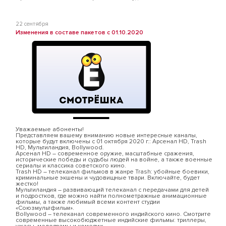
22 сентября
Изменения в составе пакетов с 01.10.2020
Уважаемые абоненты!
Представляем вашему вниманию новые интересные каналы,
которые будут включены с 01 октября 2020 г.: Арсенал HD, Trash
HD, Мультиландия, Bollywood.
Арсенал HD – современное оружие, масштабные сражения,
исторические победы и судьбы людей на войне, а также военные
сериалы и классика советского кино.
Trash HD – телеканал фильмов в жанре Trash: убойные боевики,
криминальные экшены и чудовищные твари. Включайте, будет
жестко!
Мультиландия – развивающий телеканал с передачами для детей
и подростков, где можно найти полнометражные анимационные
фильмы, а также любимый всеми контент студии
«Союзмультфильм».
Bollywood – телеканал современного индийского кино. Смотрите
современные высокобюджетные индийские фильмы: триллеры,