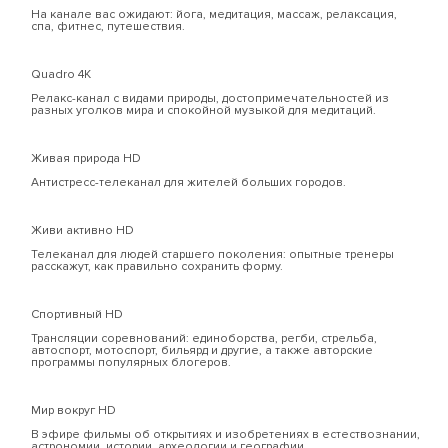
На канале вас ожидают: йога, медитация, массаж, релаксация,
спа, фитнес, путешествия.
Quadro 4К
Релакс-канал с видами природы, достопримечательностей из
разных уголков мира и спокойной музыкой для медитаций.
Живая природа HD
Антистресс-телеканал для жителей больших городов.
Живи активно HD
Телеканал для людей старшего поколения: опытные тренеры
расскажут, как правильно сохранить форму.
Спортивный HD
Трансляции соревнований: единоборства, регби, стрельба,
автоспорт, мотоспорт, бильярд и другие, а также авторские
программы популярных блогеров.
Мир вокруг HD
В эфире фильмы об открытиях и изобретениях в естествознании,
астрономии, истории, археологии и географии.