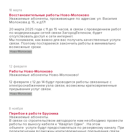
18 марта
Восстановительные работы Ново-Молоково
Уважаемые абоненты, проживающие по адресам: ул. Василия
Молокова д. 15, и д.17!
20 марта 2025 года с 11 до 15 часов, в связи с проведением работ
по модернизации сетей связи ЗагородТелеком, будет
отсутствовать доступ к сети интернет.
Мы понимаем, как важно для вас получать качественные услуги
связи. Поэтому постараемся закончить работы в минимально
возможные сроки.
Ново-Молоково
12 февраля
Работы Ново-Молоково
Уважаемые абоненты Ново-Молоково!
12 февраля с 12 до 14 будут проводится работы связанные с
электроснабжением узла связи, возможны кратковременные
прерывания услуг связи.
Ново-Молоково
8 ноября
Перебои в работе Брусника
Уважаемые абоненты.
В связи со строительством автодороги нам необходимо провести
работы по выносу кабеля к "Квартал Один" . На этом
объекте услуги будут предоставляться по резервному каналу. При
переключении возможны кратковременные прерывания связи.