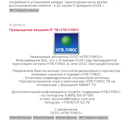
скорейшего устранения аварии. ориентировочное время
восстановления кабеля - к 22 часам 17 февраля 2026 г.
ЖК Первый квартал
16 декабря
Прекращение вещания IP ТВ НТВ-ПЛЮС.
Уважаемые абоненты ООО «НТВ-ПЛЮС»!
Информируем Вас, что с 15 января 2026 года прекращается
трансляция сигнала НТВ-ПЛЮС в сети ООО «ЗагородТелеком».
Предлагаем Вам несколько способов дальнейшего просмотра
любимых каналов и передач НТВ ПЛЮС:
- Установка индивидуальной спутниковой антенны.
- Просмотр каналов через приложение НТВ-ПЛЮС ТВ на
телевизоре с функцией SMART TV.
Дополнительная информация в Службе поддержки НТВ-ПЛЮС:
- по телефону 8 (495) 755-67-89,
- e-mail: abonent@ntvplus.com или
- Telegram: +7 (916) 571-02-79.
С уважением,
ООО «НТВ-ПЛЮС»
Ново-Молоково
Южное Видное
Южная Долина
ЖК Первый квартал