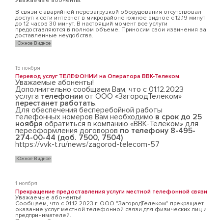
Уважаемые абоненты.
В связи с аварийной перезагрузкой оборудования отсутствовал
доступ к сети интернет в микрорайоне южное видное с 12.19 минут
до 12 часов 30 минут. В настоящий момент все услуги
предоставляются в полном объеме. Приносим свои извинения за
доставленные неудобства.
Южное Видное
15 ноября
Перевод услуг ТЕЛЕФОНИИ на Оператора ВВК-Телеком.
Уважаемые абоненты!
Дополнительно сообщаем Вам, что с 01.12.2023
услуга
телефонии
от ООО «ЗагородТелеком»
перестанет работать
.
Для обеспечения бесперебойной работы
телефонных номеров Вам необходимо
в срок до 25
ноября
обратиться в компанию «ВВК-Телеком» для
переоформления договоров
по телефону 8-495-
274-00-44 (доб. 7500, 7504)
https://vvk-t.ru/news/zagorod-telecom-57
Южное Видное
1 ноября
Прекращение предоставления услуги местной телефонной связи
Уважаемые абоненты!
Сообщаем, что с 01.12.2023 г. ООО "ЗагородТелеком" прекращает
оказание услуг местной телефонной связи для физических лиц и
предпринимателей.