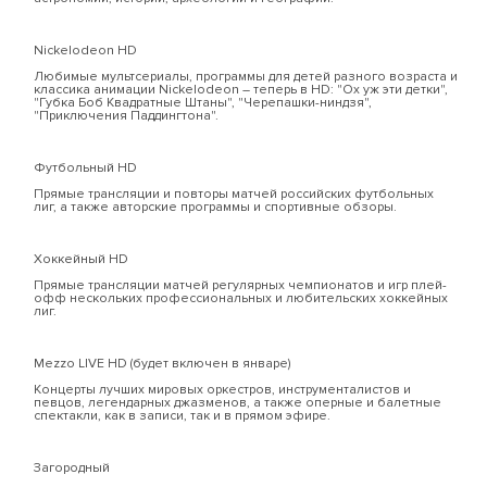
Nickelodeon HD
Любимые мультсериалы, программы для детей разного возраста и
классика анимации Nickelodeon – теперь в HD: "Ох уж эти детки",
"Губка Боб Квадратные Штаны", "Черепашки-ниндзя",
"Приключения Паддингтона".
Футбольный HD
Прямые трансляции и повторы матчей российских футбольных
лиг, а также авторские программы и спортивные обзоры.
Хоккейный HD
Прямые трансляции матчей регулярных чемпионатов и игр плей-
офф нескольких профессиональных и любительских хоккейных
лиг.
Mezzo LIVE HD (будет включен в январе)
Концерты лучших мировых оркестров, инструменталистов и
певцов, легендарных джазменов, а также оперные и балетные
спектакли, как в записи, так и в прямом эфире.
Загородный