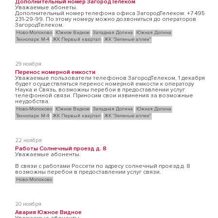
Дополнительный номер ЗагородТелеком
Уважаемые абонеты.
Дополнительный номер телефона офиса ЗагородТелеком: +7 495
231-29-99. По этому номеру можно дозвониться до операторов
ЗагородТелеком.
Ново-Молоково
Южное Видное
Западная Долина
Южная Долина
Технопарк М-4
ЖК Первый квартал
ЖК "Зеленые аллеи"
29 ноября
Перенос номерной емкости
Уважаемые пользователи телефонов ЗагородТелеком, 1 декабря
будет осуществляться перенос номерной емкости к оператору
Наука и Связь, возможны перебои в предоставлении услуг
телефонной связи. Приносим свои извинения за возможные
неудобства.
Ново-Молоково
Южное Видное
Западная Долина
Южная Долина
Технопарк М-4
ЖК Первый квартал
ЖК "Зеленые аллеи"
22 ноября
Работы Солнечный проезд д. 8
Уважаемые абоненты.
В связи с работами Россети по адресу солнечный проезд д. 8
возможны перебои в предоставлении услуг связи.
Ново-Молоково
20 ноября
Авария Южное Видное