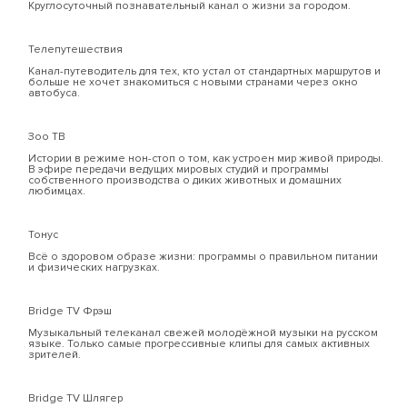
Круглосуточный познавательный канал о жизни за городом.
Телепутешествия
Канал-путеводитель для тех, кто устал от стандартных маршрутов и
больше не хочет знакомиться с новыми странами через окно
автобуса.
Зоо ТВ
Истории в режиме нон-стоп о том, как устроен мир живой природы.
В эфире передачи ведущих мировых студий и программы
собственного производства о диких животных и домашних
любимцах.
Тонус
Всё о здоровом образе жизни: программы о правильном питании
и физических нагрузках.
Bridge TV Фрэш
Музыкальный телеканал свежей молодёжной музыки на русском
языке. Только самые прогрессивные клипы для самых активных
зрителей.
Bridge TV Шлягер