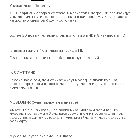
Уважаемые абоненты!
С 1 января 2022 года в составе ТВ-пакетов Смотрёшки произойдут
изменения: появятся новые каналы в качестве HD и 4К, а также
несколько каналов будут исключены.
Более 20 новых телеканалов, включая 5 в 4К и 8 каналов в HD:
Глазами туриста 4К и Глазами Туриста HD
Телеканал авторских нешаблонных путешествий.
INSIGHT TV 4K
Телеканал о том, чем сейчас живут молодые люди: музыка,
киберспорт, блогинг, экстремальные увлечения, путешествия и,
конечно, мечты.
MUSEUM 4К (будет включен в январе)
Смотрите в 4К выставки со всего мира, истории величайших
музеев, программы об ультрасовременном и провокационном
искусстве, архитектуре, скульптуре, дизайну, уличному искусству,
боди-арту.
MyZen 4К (будет включен в январе)