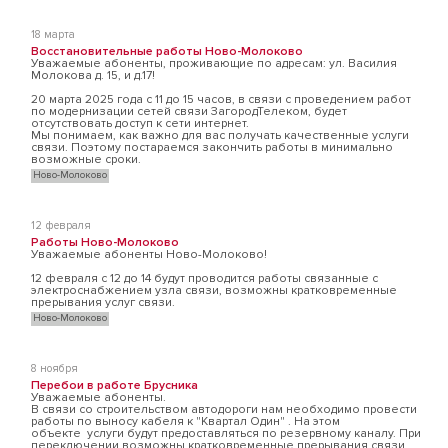
18 марта
Восстановительные работы Ново-Молоково
Уважаемые абоненты, проживающие по адресам: ул. Василия
Молокова д. 15, и д.17!
20 марта 2025 года с 11 до 15 часов, в связи с проведением работ
по модернизации сетей связи ЗагородТелеком, будет
отсутствовать доступ к сети интернет.
Мы понимаем, как важно для вас получать качественные услуги
связи. Поэтому постараемся закончить работы в минимально
возможные сроки.
Ново-Молоково
12 февраля
Работы Ново-Молоково
Уважаемые абоненты Ново-Молоково!
12 февраля с 12 до 14 будут проводится работы связанные с
электроснабжением узла связи, возможны кратковременные
прерывания услуг связи.
Ново-Молоково
8 ноября
Перебои в работе Брусника
Уважаемые абоненты.
В связи со строительством автодороги нам необходимо провести
работы по выносу кабеля к "Квартал Один" . На этом
объекте услуги будут предоставляться по резервному каналу. При
переключении возможны кратковременные прерывания связи.