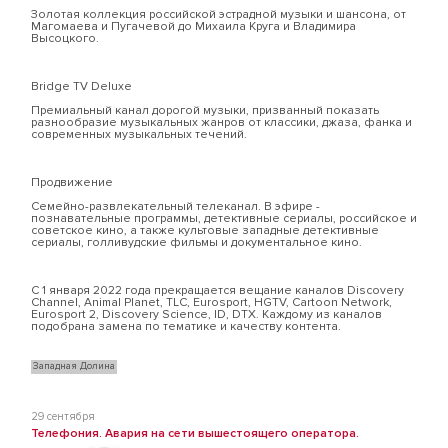
Золотая коллекция российской эстрадной музыки и шансона, от
Магомаева и Пугачевой до Михаила Круга и Владимира
Высоцкого.
Bridge TV Deluxe
Премиальный канал дорогой музыки, призванный показать
разнообразие музыкальных жанров от классики, джаза, фанка и
современных музыкальных течений.
Продвижение
Семейно-развлекательный телеканал. В эфире -
познавательные программы, детективные сериалы, российское и
советское кино, а также культовые западные детективные
сериалы, голливудские фильмы и документальное кино.
С 1 января 2022 года прекращается вещание каналов Discovery
Channel, Animal Planet, TLC, Eurosport, HGTV, Cartoon Network,
Eurosport 2, Discovery Science, ID, DTX. Каждому из каналов
подобрана замена по тематике и качеству контента.
Западная Долина
29 сентября
Телефония. Авария на сети вышестоящего оператора.