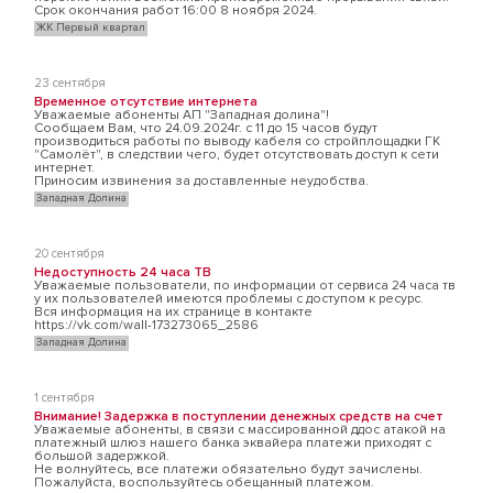
Срок окончания работ 16:00 8 ноября 2024.
ЖК Первый квартал
23 сентября
Временное отсутствие интернета
Уважаемые абоненты АП "Западная долина"!
Сообщаем Вам, что 24.09.2024г. с 11 до 15 часов будут
производиться работы по выводу кабеля со стройплощадки ГК
"Самолёт", в следствии чего, будет отсутствовать доступ к сети
интернет.
Приносим извинения за доставленные неудобства.
Западная Долина
20 сентября
Недоступность 24 часа ТВ
Уважаемые пользователи, по информации от сервиса 24 часа тв
у их пользователей имеются проблемы с доступом к ресурс.
Вся информация на их странице в контакте
https://vk.com/wall-173273065_2586
Западная Долина
1 сентября
Внимание! Задержка в поступлении денежных средств на счет
Уважаемые абоненты, в связи с массированной ддос атакой на
платежный шлюз нашего банка эквайера платежи приходят с
большой задержкой.
Не волнуйтесь, все платежи обязательно будут зачислены.
Пожалуйста, воспользуйтесь обещанный платежом.