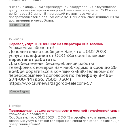
Уважаемые абоненты.
В связи с аварийной перезагрузкой оборудования отсутствовал
доступ к сети интернет в микрорайоне южное видное с 12.19 минут
до 12 часов 30 минут. В настоящий момент все услуги
предоставляются в полном объеме. Приносим свои извинения за
доставленные неудобства.
Южное Видное
15 ноября
Перевод услуг ТЕЛЕФОНИИ на Оператора ВВК-Телеком.
Уважаемые абоненты!
Дополнительно сообщаем Вам, что с 01.12.2023
услуга
телефонии
от ООО «ЗагородТелеком»
перестанет работать
.
Для обеспечения бесперебойной работы
телефонных номеров Вам необходимо
в срок до 25
ноября
обратиться в компанию «ВВК-Телеком» для
переоформления договоров
по телефону 8-495-
274-00-44 (доб. 7500, 7504)
https://vvk-t.ru/news/zagorod-telecom-57
Южное Видное
1 ноября
Прекращение предоставления услуги местной телефонной связи
Уважаемые абоненты!
Сообщаем, что с 01.12.2023 г. ООО "ЗагородТелеком" прекращает
оказание услуг местной телефонной связи для физических лиц и
предпринимателей.