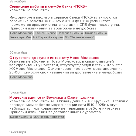
28 ноября
Сервисные работы в службе банка «ПСКБ»
Уважаемые абоненты.
Информируем вас, что в сервисе банка «ПСКБ» планируются
сервисные работы 30.11.2025 с 01:00 до 01:30 (мск). В этот
промежуток времени оплата картами и СПБ будет недоступна.
Приносим извинения за возможные неудобства.
Ново-Молоково
Южное Видное
Западная Долина
Южная Долина
Технопарк М-4
ЖК Первый квартал
ЖК "Зеленые аллеи"
20 октября
Отсутствие доступа к интернету Ново-Молоково
Уважаемые абоненты Ново-Молоково, в связи с аварией
электропитания у Россетей, отсутсвует доступ к сети интернет в
ЖК Ново-Молоково. Ориентировочное время восстановления
23-00. Приносим свои извинения за доставленные неудобства
Ново-Молоково
15 октября
Модернизация сети Брусника и Южная долина
Уважаемые абоненты АП Южная Долина и ЖК Брусника! В связи с
проведением работ по модернизации сети 15.10.2025г. могут
наблюдаться кратковременные перерывы в работе интернета.
Приносим извинения за доставленные неудобства.
Южная Долина
ЖК Первый квартал
14 октября