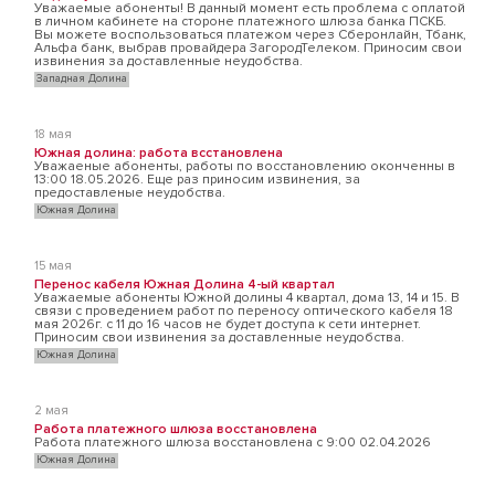
Уважаемые абоненты! В данный момент есть проблема с оплатой
в личном кабинете на стороне платежного шлюза банка ПСКБ.
Вы можете воспользоваться платежом через Сберонлайн, Тбанк,
Альфа банк, выбрав провайдера ЗагородТелеком. Приносим свои
извинения за доставленные неудобства.
Западная Долина
18 мая
Южная долина: работа всстановлена
Уважаеные абоненты, работы по восстановлению оконченны в
13:00 18.05.2026. Еще раз приносим извинения, за
предоставленые неудобства.
Южная Долина
15 мая
Перенос кабеля Южная Долина 4-ый квартал
Уважаемые абоненты Южной долины 4 квартал, дома 13, 14 и 15. В
связи с проведением работ по переносу оптического кабеля 18
мая 2026г. с 11 до 16 часов не будет доступа к сети интернет.
Приносим свои извинения за доставленные неудобства.
Южная Долина
2 мая
Работа платежного шлюза восстановлена
Работа платежного шлюза восстановлена с 9:00 02.04.2026
Южная Долина