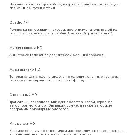
На канале вас ожидают: йога, медитация, массаж, релаксация,
спа, фитнес, путешествия.
Quadro 4К
Релакс-канал с видами природы, достопримечательностей из
разных уголков мира и спокойной музыкой для медитаций.
Живая природа HD
Антистресс-телеканал для жителей больших городов.
Живи активно HD
Телеканал для людей старшего поколения: опытные тренеры
расскажут, как правильно сохранить форму.
Спортивный HD
Трансляции соревнований: единоборства, регби, стрельба,
автоспорт, мотоспорт, бильярд и другие, а также авторские
программы популярных блогеров.
Мир вокруг HD
В эфире фильмы об открытиях и изобретениях в естествознании,
астрономии, истории, археологии и географии.