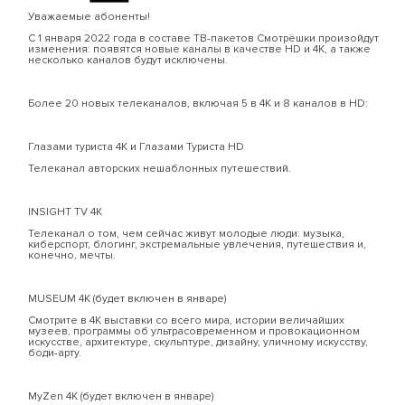
Уважаемые абоненты!
С 1 января 2022 года в составе ТВ-пакетов Смотрёшки произойдут
изменения: появятся новые каналы в качестве HD и 4К, а также
несколько каналов будут исключены.
Более 20 новых телеканалов, включая 5 в 4К и 8 каналов в HD:
Глазами туриста 4К и Глазами Туриста HD
Телеканал авторских нешаблонных путешествий.
INSIGHT TV 4K
Телеканал о том, чем сейчас живут молодые люди: музыка,
киберспорт, блогинг, экстремальные увлечения, путешествия и,
конечно, мечты.
MUSEUM 4К (будет включен в январе)
Смотрите в 4К выставки со всего мира, истории величайших
музеев, программы об ультрасовременном и провокационном
искусстве, архитектуре, скульптуре, дизайну, уличному искусству,
боди-арту.
MyZen 4К (будет включен в январе)