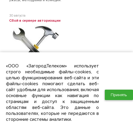
ужасы, мелодрамы и комедии.
30 августа
Сбой в сервере авторизации
«ООО «ЗагородТелеком» использует
строго необходимые файлы-cookies, с
Уважаемые абоненты, в связи со сбоем оборудования с 4 часов
целью функционирования веб-сайта и эти
утра до 8.30 утра у части абонентов были недоступны услуги
доступа к сети интернет.
файлы-cookies помогают сделать веб-
Приносим свои извинения за доставленные неудобства.
сайт удобным для использования, включая
Ново-Молоково
Южное Видное
Западная Долина
Южная Долина
ЖК Первый квартал
ЖК "Зеленые аллеи"
Принять
основные функции как навигация по
страницам и доступ к защищенным
областям веб-сайта. Это данные о
23 июня
пользователях, которые не передаются в
Приём заявок "Южная Долина" Квартал 4 дом 14!
Уважаемые жители Пригорода "Южная Долина" Квартал 4, дом
сторонние системы аналитики.
14!
Сообщаем, что интернет провайдер ЗагородТелеком начинает
приём заявок от жителей 4 Квартала, дом 14 на подключение услуг