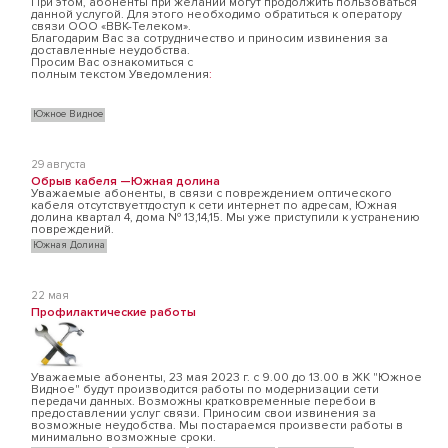
При этом, абоненты при желании могут продолжить пользоваться
данной услугой. Для этого необходимо обратиться к оператору
связи ООО «ВВК-Телеком».
Благодарим Вас за сотрудничество и приносим извинения за
доставленные неудобства.
Просим Вас ознакомиться с
полным текстом Уведомления
:
Южное Видное
29 августа
Обрыв кабеля —Южная долина
Уважаемые абоненты, в связи с повреждением оптического
кабеля отсутствуеттдоступ к сети интернет по адресам, Южная
долина квартал 4, дома № 13,14,15. Мы уже приступили к устранению
повреждений.
Южная Долина
22 мая
Профилактические работы
Уважаемые абоненты, 23 мая 2023 г. с 9.00 до 13.00 в ЖК "Южное
Видное" будут производится работы по модернизации сети
передачи данных. Возможны кратковременные перебои в
предоставлении услуг связи. Приносим свои извинения за
возможные неудобства. Мы постараемся произвести работы в
минимально возможные сроки.