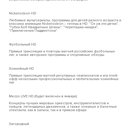
Nickelodeon HD
Любимые мультсериалы, программы для детей разного возраста и
классика анимации Nickelodeon – теперь в HD: "Ох уж эти детки",
"Губка Боб Квадратные Штаны", "Черепашки-ниндзя",
"Приключения Паддингтона".
Футбольный HD
Прямые трансляции и повторы матчей российских футбольных
лиг, а также авторские программы и спортивные обзоры.
Хоккейный HD
Прямые трансляции матчей регулярных чемпионатов и игр плей-
офф нескольких профессиональных и любительских хоккейных
лиг.
Mezzo LIVE HD (будет включен в январе)
Концерты лучших мировых оркестров, инструменталистов и
певцов, легендарных джазменов, а также оперные и балетные
спектакли, как в записи, так и в прямом эфире.
Загородный