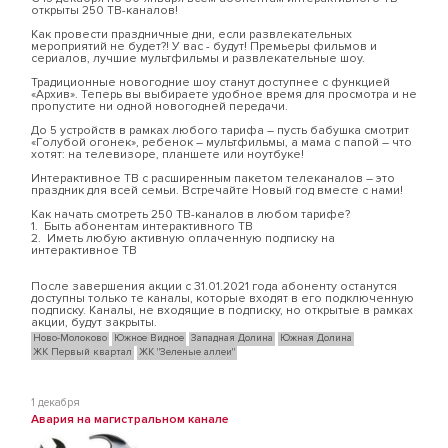
открыты 250 ТВ-каналов!
Как провести праздничные дни, если развлекательных
мероприятий не будет?! У вас - будут! Премьеры фильмов и
сериалов, лучшие мультфильмы и развлекательные шоу.
Традиционные новогодние шоу станут доступнее с функцией
«Архив». Теперь вы выбираете удобное время для просмотра и не
пропустите ни одной новогодней передачи.
До 5 устройств в рамках любого тарифа – пусть бабушка смотрит
«Голубой огонек», ребенок – мультфильмы, а мама с папой – что
хотят: на телевизоре, планшете или ноутбуке!
Интерактивное ТВ с расширенным пакетом телеканалов – это
праздник для всей семьи. Встречайте Новый год вместе с нами!
Как начать смотреть 250 ТВ-каналов в любом тарифе?
1. Быть абонентам интерактивного ТВ
2. Иметь любую активную оплаченную подписку на
интерактивное ТВ
После завершения акции с 31.01.2021 года абоненту останутся
доступны только те каналы, которые входят в его подключенную
подписку. Каналы, не входящие в подписку, но открытые в рамках
акции, будут закрыты.
Ново-Молоково
Южное Видное
Западная Долина
Южная Долина
ЖК Первый квартал
ЖК "Зеленые аллеи"
1 декабря
Авария на магистральном канале