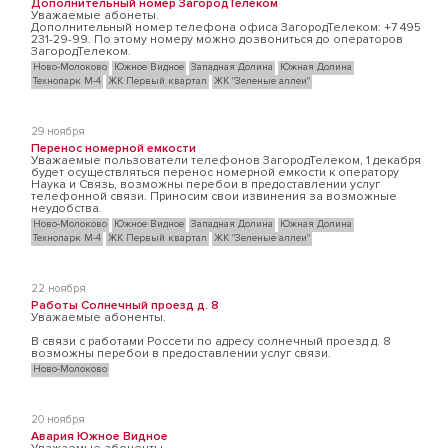
Дополнительный номер ЗагородТелеком
Уважаемые абонеты.
Дополнительный номер телефона офиса ЗагородТелеком: +7 495
231-29-99. По этому номеру можно дозвониться до операторов
ЗагородТелеком.
Ново-Молоково
Южное Видное
Западная Долина
Южная Долина
Технопарк М-4
ЖК Первый квартал
ЖК "Зеленые аллеи"
29 ноября
Перенос номерной емкости
Уважаемые пользователи телефонов ЗагородТелеком, 1 декабря
будет осуществляться перенос номерной емкости к оператору
Наука и Связь, возможны перебои в предоставлении услуг
телефонной связи. Приносим свои извинения за возможные
неудобства.
Ново-Молоково
Южное Видное
Западная Долина
Южная Долина
Технопарк М-4
ЖК Первый квартал
ЖК "Зеленые аллеи"
22 ноября
Работы Солнечный проезд д. 8
Уважаемые абоненты.
В связи с работами Россети по адресу солнечный проезд д. 8
возможны перебои в предоставлении услуг связи.
Ново-Молоково
20 ноября
Авария Южное Видное