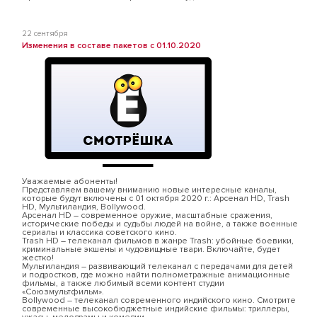
22 сентября
Изменения в составе пакетов с 01.10.2020
Уважаемые абоненты!
Представляем вашему вниманию новые интересные каналы,
которые будут включены с 01 октября 2020 г.: Арсенал HD, Trash
HD, Мультиландия, Bollywood.
Арсенал HD – современное оружие, масштабные сражения,
исторические победы и судьбы людей на войне, а также военные
сериалы и классика советского кино.
Trash HD – телеканал фильмов в жанре Trash: убойные боевики,
криминальные экшены и чудовищные твари. Включайте, будет
жестко!
Мультиландия – развивающий телеканал с передачами для детей
и подростков, где можно найти полнометражные анимационные
фильмы, а также любимый всеми контент студии
«Союзмультфильм».
Bollywood – телеканал современного индийского кино. Смотрите
современные высокобюджетные индийские фильмы: триллеры,