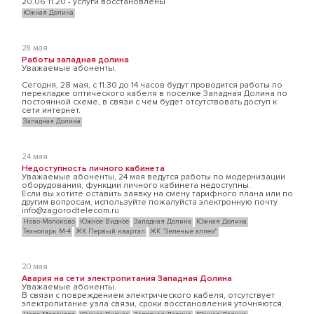
20.06 11.20 - услуги восстановлены
Южная Долина
28 мая
Работы западная долина
Уважаемые абоненты.
Сегодня, 28 мая, с 11.30 до 14 часов будут проводится работы по
перекладке оптического кабеля в поселке Западная Долина по
постоянной схеме, в связи с чем будет отсутствовать доступ к
сети интернет.
Западная Долина
24 мая
Недоступность личного кабинета
Уважаемые абоненты, 24 мая ведутся работы по модернизации
оборудования, функции личного кабинета недоступны.
Если вы хотите оставить заявку на смену тарифного плана или по
другим вопросам, используйте пожалуйста электронную почту
info@zagorodtelecom.ru
Ново-Молоково
Южное Видное
Западная Долина
Южная Долина
Технопарк М-4
ЖК Первый квартал
ЖК "Зеленые аллеи"
20 мая
Авария на сети электропитания Западная Долина
Уважаемые абоненты.
В связи с повреждением электрического кабеля, отсутствует
электропитание узла связи, сроки восстановления уточняются.