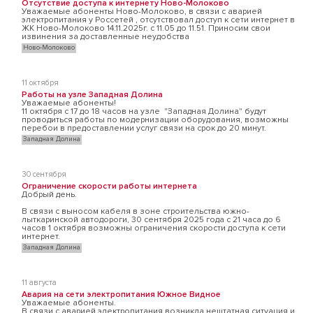
Отсутствие доступа к интернету Ново-Молоково
Уважаемые абоненты Ново-Молоково, в связи с аварией
электропитания у Россетей , отсутствовал доступ к сети интернет в
ЖК Ново-Молоково 14.11.2025г. с 11.05 до 11.51. Приносим свои
извинения за доставленные неудобства
Ново-Молоково
11 октября
Работы на узле Западная Долина
Уважаемые абоненты!
11 октября с 17 до 18 часов на узле "Западная Долина" будут
проводиться работы по модернизации оборудования, возможны
перебои в предоставлении услуг связи на срок до 20 минут.
Западная Долина
30 сентября
Ограничение скорости работы интернета
Добрый день.
В связи с выносом кабеля в зоне строительства южно-
лыткаринской автодороги, 30 сентября 2025 года с 21 часа до 6
часов 1 октября возможны ограничения скорости доступа к сети
интернет.
Западная Долина
11 августа
Авария на сети электропитания Южное Видное
Уважаемые абоненты.
В связи с аварией электропитания возникла нештатная ситуация и