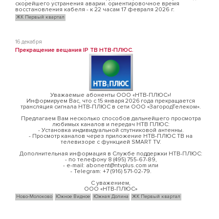
скорейшего устранения аварии. ориентировочное время
восстановления кабеля - к 22 часам 17 февраля 2026 г.
ЖК Первый квартал
16 декабря
Прекращение вещания IP ТВ НТВ-ПЛЮС.
Уважаемые абоненты ООО «НТВ-ПЛЮС»!
Информируем Вас, что с 15 января 2026 года прекращается
трансляция сигнала НТВ-ПЛЮС в сети ООО «ЗагородТелеком».
Предлагаем Вам несколько способов дальнейшего просмотра
любимых каналов и передач НТВ ПЛЮС:
- Установка индивидуальной спутниковой антенны.
- Просмотр каналов через приложение НТВ-ПЛЮС ТВ на
телевизоре с функцией SMART TV.
Дополнительная информация в Службе поддержки НТВ-ПЛЮС:
- по телефону 8 (495) 755-67-89,
- e-mail: abonent@ntvplus.com или
- Telegram: +7 (916) 571-02-79.
С уважением,
ООО «НТВ-ПЛЮС»
Ново-Молоково
Южное Видное
Южная Долина
ЖК Первый квартал