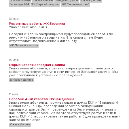
Ново-Молоково
Южное Видное
Западная Долина
Южная Долина
Технопарк М-4
ЖК Первый квартал
ЖК "Зеленые аллеи"
16 мая
Ремонтные работы ЖК Брусника
Уважаемые абоненты.
Сегодня с 11 до 16 застройщиком будут проводиться работы по
ремонту кабельного ввода на кал9, в связи с чем будет
отсутствовать подключение к интернету.
ЖК Первый квартал
15 мая
Обрыв кабеля Западная Долина
Уважаемые абоненты, в связи с повреждением оптического
кабеля отсутствует доступ к сети интернет Западной долине. Мы
уже приступили к устранению повреждений.
Западная Долина
11 мая
Перебои 4-ый квартал Южная долина
Уважаемые абоненты, проживающие в домах 13,14 и 15 квартал 4
Южная Долина. При проведении работ по газификации
строящихся домов были повреждены кабели электропитания и
наш оптический кабель. Из за этого отсутствует доступ к сети в
домах 13,14 и15, восстановительные работы будут проведены нами
завтра до 16 часов.
Южная Долина