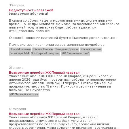
30 апреля
Недоступность платежей
Уважаемые абоненты!
В связи со сбоем нашего модуля платежных систем платежи
временно не принимаются. До момента восстановления сервиса
платежей услуга интернет будет работать даже при
отрицательном балансе.
О возобновлении платежей будет объявлено дополнительно.
Приносим свои извинения за доставленные неудобства.
Ново-Молоково
Южное Видное
Западная Долина
Южная Долина
Технопарк М-4
ЖК Первый квартал
ЖК "Зеленые аллеи"
21 апреля
Возможные перебои ЖК Первый квартал
Уважаемые абоненты ЖК Первый Квартал, с 14 до 16 часов 21
апреля 2026 года будут проводиться работы по переключению
оптического кабеля. Возможны перерывы связи суммарной
продолжительностью 15 минут. Приносим свои извинения за
возможные неудобства.
ЖК Первый квартал
17 февраля
Возможные перебои ЖК Первый квартал
Уважаемые абоненты ЖК Первый Квартал, в связи с
повреждением оптического кабеля услуги связи
предоставляются по резервному каналу, возможна низкая
скорость соединения. Наши сотрудники прилагают все усилия для