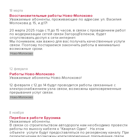
18 марта
Восстановительные работы Ново-Молоково
Уважаемые абоненты, проживающие по адресам: ул. Василия
Молокова д. 15, и д.17!
20 марта 2025 года с 11 до 15 часов, в связи с проведением работ
по модернизации сетей связи ЗагородТелеком, будет
отсутствовать доступ к сети интернет.
Мы понимаем, как важно для вас получать качественные услуги
связи. Поэтому постараемся закончить работы в минимально
возможные сроки.
Ново-Молоково
12 февраля
Работы Ново-Молоково
Уважаемые абоненты Ново-Молоково!
12 февраля с 12 до 14 будут проводится работы связанные с
электроснабжением узла связи, возможны кратковременные
прерывания услуг связи.
Ново-Молоково
8 ноября
Перебои в работе Брусника
Уважаемые абоненты.
В связи со строительством автодороги нам необходимо провести
работы по выносу кабеля к "Квартал Один" . На этом
объекте услуги будут предоставляться по резервному каналу. При
переключении возможны кратковременные прерывания связи.