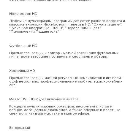
Nickelodeon HD
Любимые мультсериалы, программы для детей разного возраста и
классика анимации Nickelodeon – теперь в HD: "Ох уж эти детки",
"Губка Боб Квадратные Штаны", "Черепашки-ниндзя",
"Приключения Паддингтона".
Футбольный HD
Прямые трансляции и повторы матчей российских футбольных
лиг, а также авторские программы и спортивные обзоры.
Хоккейный HD
Прямые трансляции матчей регулярных чемпионатов и игр плей-
офф нескольких профессиональных и любительских хоккейных
лиг.
Mezzo LIVE HD (будет включен в январе)
Концерты лучших мировых оркестров, инструменталистов и
певцов, легендарных джазменов, а также оперные и балетные
спектакли, как в записи, так и в прямом эфире.
Загородный