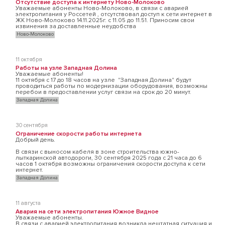
Отсутствие доступа к интернету Ново-Молоково
Уважаемые абоненты Ново-Молоково, в связи с аварией
электропитания у Россетей , отсутствовал доступ к сети интернет в
ЖК Ново-Молоково 14.11.2025г. с 11.05 до 11.51. Приносим свои
извинения за доставленные неудобства
Ново-Молоково
11 октября
Работы на узле Западная Долина
Уважаемые абоненты!
11 октября с 17 до 18 часов на узле "Западная Долина" будут
проводиться работы по модернизации оборудования, возможны
перебои в предоставлении услуг связи на срок до 20 минут.
Западная Долина
30 сентября
Ограничение скорости работы интернета
Добрый день.
В связи с выносом кабеля в зоне строительства южно-
лыткаринской автодороги, 30 сентября 2025 года с 21 часа до 6
часов 1 октября возможны ограничения скорости доступа к сети
интернет.
Западная Долина
11 августа
Авария на сети электропитания Южное Видное
Уважаемые абоненты.
В связи с аварией электропитания возникла нештатная ситуация и