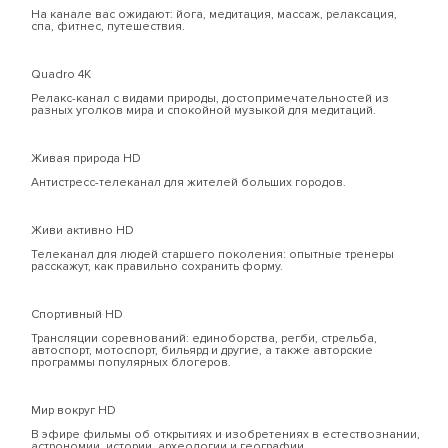
На канале вас ожидают: йога, медитация, массаж, релаксация,
спа, фитнес, путешествия.
Quadro 4К
Релакс-канал с видами природы, достопримечательностей из
разных уголков мира и спокойной музыкой для медитаций.
Живая природа HD
Антистресс-телеканал для жителей больших городов.
Живи активно HD
Телеканал для людей старшего поколения: опытные тренеры
расскажут, как правильно сохранить форму.
Спортивный HD
Трансляции соревнований: единоборства, регби, стрельба,
автоспорт, мотоспорт, бильярд и другие, а также авторские
программы популярных блогеров.
Мир вокруг HD
В эфире фильмы об открытиях и изобретениях в естествознании,
астрономии, истории, археологии и географии.