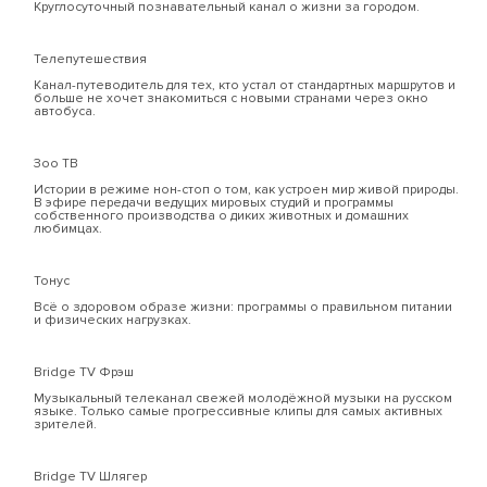
Круглосуточный познавательный канал о жизни за городом.
Телепутешествия
Канал-путеводитель для тех, кто устал от стандартных маршрутов и
больше не хочет знакомиться с новыми странами через окно
автобуса.
Зоо ТВ
Истории в режиме нон-стоп о том, как устроен мир живой природы.
В эфире передачи ведущих мировых студий и программы
собственного производства о диких животных и домашних
любимцах.
Тонус
Всё о здоровом образе жизни: программы о правильном питании
и физических нагрузках.
Bridge TV Фрэш
Музыкальный телеканал свежей молодёжной музыки на русском
языке. Только самые прогрессивные клипы для самых активных
зрителей.
Bridge TV Шлягер