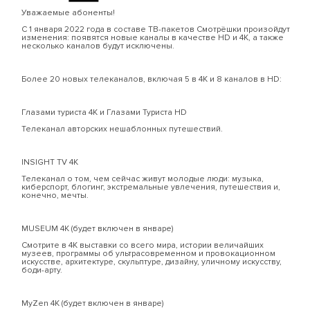
Уважаемые абоненты!
С 1 января 2022 года в составе ТВ-пакетов Смотрёшки произойдут
изменения: появятся новые каналы в качестве HD и 4К, а также
несколько каналов будут исключены.
Более 20 новых телеканалов, включая 5 в 4К и 8 каналов в HD:
Глазами туриста 4К и Глазами Туриста HD
Телеканал авторских нешаблонных путешествий.
INSIGHT TV 4K
Телеканал о том, чем сейчас живут молодые люди: музыка,
киберспорт, блогинг, экстремальные увлечения, путешествия и,
конечно, мечты.
MUSEUM 4К (будет включен в январе)
Смотрите в 4К выставки со всего мира, истории величайших
музеев, программы об ультрасовременном и провокационном
искусстве, архитектуре, скульптуре, дизайну, уличному искусству,
боди-арту.
MyZen 4К (будет включен в январе)