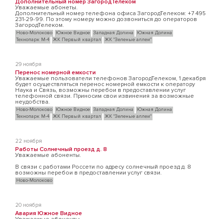
Дополнительный номер ЗагородТелеком
Уважаемые абонеты.
Дополнительный номер телефона офиса ЗагородТелеком: +7 495
231-29-99. По этому номеру можно дозвониться до операторов
ЗагородТелеком.
Ново-Молоково
Южное Видное
Западная Долина
Южная Долина
Технопарк М-4
ЖК Первый квартал
ЖК "Зеленые аллеи"
29 ноября
Перенос номерной емкости
Уважаемые пользователи телефонов ЗагородТелеком, 1 декабря
будет осуществляться перенос номерной емкости к оператору
Наука и Связь, возможны перебои в предоставлении услуг
телефонной связи. Приносим свои извинения за возможные
неудобства.
Ново-Молоково
Южное Видное
Западная Долина
Южная Долина
Технопарк М-4
ЖК Первый квартал
ЖК "Зеленые аллеи"
22 ноября
Работы Солнечный проезд д. 8
Уважаемые абоненты.
В связи с работами Россети по адресу солнечный проезд д. 8
возможны перебои в предоставлении услуг связи.
Ново-Молоково
20 ноября
Авария Южное Видное