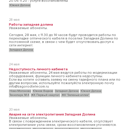
20.06 11.20 - услуги восстановлены
Южная Долина
28 мая
Работы западная долина
Уважаемые абоненты.
Сегодня, 28 мая, с 11.30 до 14 часов будут проводится работы по
перекладке оптического кабеля в поселке Западная Долина по
постоянной схеме, в связи с чем будет отсутствовать доступ к
сети интернет.
Западная Долина
24 мая
Недоступность личного кабинета
Уважаемые абоненты, 24 мая ведутся работы по модернизации
оборудования, функции личного кабинета недоступны.
Если вы хотите оставить заявку на смену тарифного плана или по
другим вопросам, используйте пожалуйста электронную почту
info@zagorodtelecom.ru
Ново-Молоково
Южное Видное
Западная Долина
Южная Долина
Технопарк М-4
ЖК Первый квартал
ЖК "Зеленые аллеи"
20 мая
Авария на сети электропитания Западная Долина
Уважаемые абоненты.
В связи с повреждением электрического кабеля, отсутствует
электропитание узла связи, сроки восстановления уточняются.