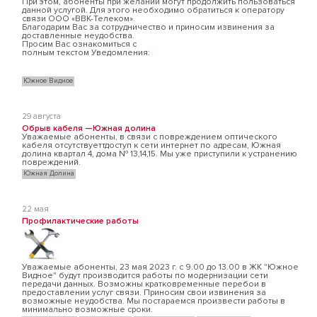
При этом, абоненты при желании могут продолжить пользоваться
данной услугой. Для этого необходимо обратиться к оператору
связи ООО «ВВК-Телеком».
Благодарим Вас за сотрудничество и приносим извинения за
доставленные неудобства.
Просим Вас ознакомиться с
полным текстом Уведомления
:
Южное Видное
29 августа
Обрыв кабеля —Южная долина
Уважаемые абоненты, в связи с повреждением оптического
кабеля отсутствуеттдоступ к сети интернет по адресам, Южная
долина квартал 4, дома № 13,14,15. Мы уже приступили к устранению
повреждений.
Южная Долина
22 мая
Профилактические работы
Уважаемые абоненты, 23 мая 2023 г. с 9.00 до 13.00 в ЖК "Южное
Видное" будут производится работы по модернизации сети
передачи данных. Возможны кратковременные перебои в
предоставлении услуг связи. Приносим свои извинения за
возможные неудобства. Мы постараемся произвести работы в
минимально возможные сроки.