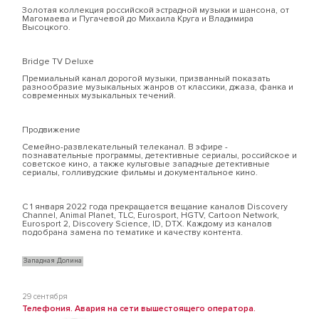
Золотая коллекция российской эстрадной музыки и шансона, от
Магомаева и Пугачевой до Михаила Круга и Владимира
Высоцкого.
Bridge TV Deluxe
Премиальный канал дорогой музыки, призванный показать
разнообразие музыкальных жанров от классики, джаза, фанка и
современных музыкальных течений.
Продвижение
Семейно-развлекательный телеканал. В эфире -
познавательные программы, детективные сериалы, российское и
советское кино, а также культовые западные детективные
сериалы, голливудские фильмы и документальное кино.
С 1 января 2022 года прекращается вещание каналов Discovery
Channel, Animal Planet, TLC, Eurosport, HGTV, Cartoon Network,
Eurosport 2, Discovery Science, ID, DTX. Каждому из каналов
подобрана замена по тематике и качеству контента.
Западная Долина
29 сентября
Телефония. Авария на сети вышестоящего оператора.