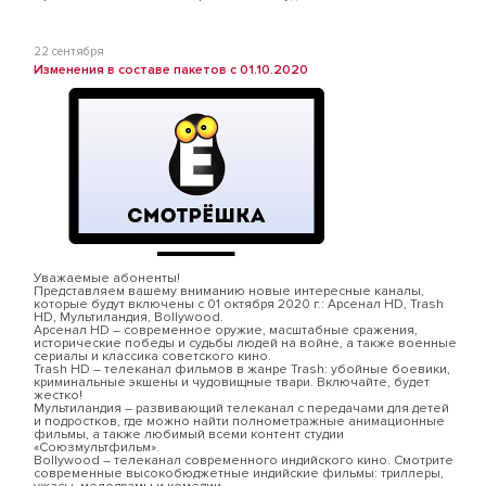
22 сентября
Изменения в составе пакетов с 01.10.2020
Уважаемые абоненты!
Представляем вашему вниманию новые интересные каналы,
которые будут включены с 01 октября 2020 г.: Арсенал HD, Trash
HD, Мультиландия, Bollywood.
Арсенал HD – современное оружие, масштабные сражения,
исторические победы и судьбы людей на войне, а также военные
сериалы и классика советского кино.
Trash HD – телеканал фильмов в жанре Trash: убойные боевики,
криминальные экшены и чудовищные твари. Включайте, будет
жестко!
Мультиландия – развивающий телеканал с передачами для детей
и подростков, где можно найти полнометражные анимационные
фильмы, а также любимый всеми контент студии
«Союзмультфильм».
Bollywood – телеканал современного индийского кино. Смотрите
современные высокобюджетные индийские фильмы: триллеры,