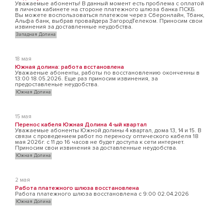
Уважаемые абоненты! В данный момент есть проблема с оплатой
в личном кабинете на стороне платежного шлюза банка ПСКБ.
Вы можете воспользоваться платежом через Сберонлайн, Тбанк,
Альфа банк, выбрав провайдера ЗагородТелеком. Приносим свои
извинения за доставленные неудобства.
Западная Долина
18 мая
Южная долина: работа всстановлена
Уважаеные абоненты, работы по восстановлению оконченны в
13:00 18.05.2026. Еще раз приносим извинения, за
предоставленые неудобства.
Южная Долина
15 мая
Перенос кабеля Южная Долина 4-ый квартал
Уважаемые абоненты Южной долины 4 квартал, дома 13, 14 и 15. В
связи с проведением работ по переносу оптического кабеля 18
мая 2026г. с 11 до 16 часов не будет доступа к сети интернет.
Приносим свои извинения за доставленные неудобства.
Южная Долина
2 мая
Работа платежного шлюза восстановлена
Работа платежного шлюза восстановлена с 9:00 02.04.2026
Южная Долина