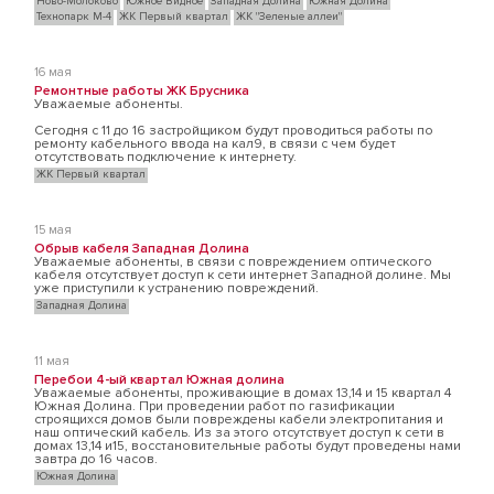
Ново-Молоково
Южное Видное
Западная Долина
Южная Долина
Технопарк М-4
ЖК Первый квартал
ЖК "Зеленые аллеи"
16 мая
Ремонтные работы ЖК Брусника
Уважаемые абоненты.
Сегодня с 11 до 16 застройщиком будут проводиться работы по
ремонту кабельного ввода на кал9, в связи с чем будет
отсутствовать подключение к интернету.
ЖК Первый квартал
15 мая
Обрыв кабеля Западная Долина
Уважаемые абоненты, в связи с повреждением оптического
кабеля отсутствует доступ к сети интернет Западной долине. Мы
уже приступили к устранению повреждений.
Западная Долина
11 мая
Перебои 4-ый квартал Южная долина
Уважаемые абоненты, проживающие в домах 13,14 и 15 квартал 4
Южная Долина. При проведении работ по газификации
строящихся домов были повреждены кабели электропитания и
наш оптический кабель. Из за этого отсутствует доступ к сети в
домах 13,14 и15, восстановительные работы будут проведены нами
завтра до 16 часов.
Южная Долина