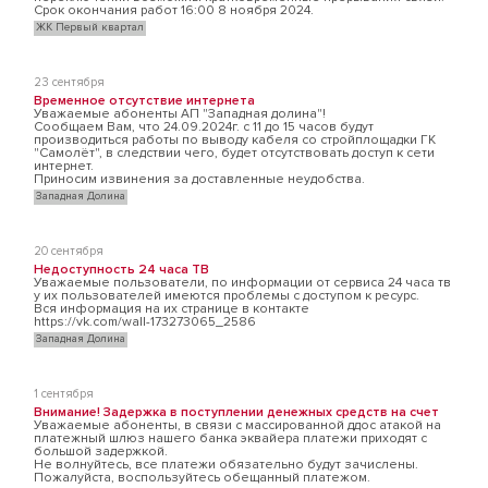
Срок окончания работ 16:00 8 ноября 2024.
ЖК Первый квартал
23 сентября
Временное отсутствие интернета
Уважаемые абоненты АП "Западная долина"!
Сообщаем Вам, что 24.09.2024г. с 11 до 15 часов будут
производиться работы по выводу кабеля со стройплощадки ГК
"Самолёт", в следствии чего, будет отсутствовать доступ к сети
интернет.
Приносим извинения за доставленные неудобства.
Западная Долина
20 сентября
Недоступность 24 часа ТВ
Уважаемые пользователи, по информации от сервиса 24 часа тв
у их пользователей имеются проблемы с доступом к ресурс.
Вся информация на их странице в контакте
https://vk.com/wall-173273065_2586
Западная Долина
1 сентября
Внимание! Задержка в поступлении денежных средств на счет
Уважаемые абоненты, в связи с массированной ддос атакой на
платежный шлюз нашего банка эквайера платежи приходят с
большой задержкой.
Не волнуйтесь, все платежи обязательно будут зачислены.
Пожалуйста, воспользуйтесь обещанный платежом.