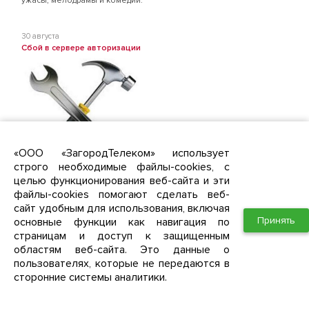
ужасы, мелодрамы и комедии.
30 августа
Сбой в сервере авторизации
«ООО «ЗагородТелеком» использует
строго необходимые файлы-cookies, с
Уважаемые абоненты, в связи со сбоем оборудования с 4 часов
целью функционирования веб-сайта и эти
утра до 8.30 утра у части абонентов были недоступны услуги
доступа к сети интернет.
файлы-cookies помогают сделать веб-
Приносим свои извинения за доставленные неудобства.
сайт удобным для использования, включая
Ново-Молоково
Южное Видное
Западная Долина
Южная Долина
ЖК Первый квартал
ЖК "Зеленые аллеи"
Принять
основные функции как навигация по
страницам и доступ к защищенным
областям веб-сайта. Это данные о
23 июня
пользователях, которые не передаются в
Приём заявок "Южная Долина" Квартал 4 дом 14!
Уважаемые жители Пригорода "Южная Долина" Квартал 4, дом
сторонние системы аналитики.
14!
Сообщаем, что интернет провайдер ЗагородТелеком начинает
приём заявок от жителей 4 Квартала, дом 14 на подключение услуг