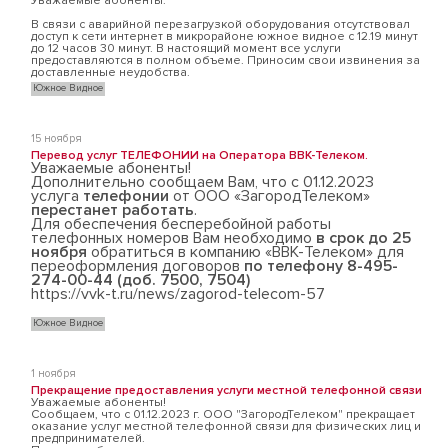
Уважаемые абоненты.
В связи с аварийной перезагрузкой оборудования отсутствовал
доступ к сети интернет в микрорайоне южное видное с 12.19 минут
до 12 часов 30 минут. В настоящий момент все услуги
предоставляются в полном объеме. Приносим свои извинения за
доставленные неудобства.
Южное Видное
15 ноября
Перевод услуг ТЕЛЕФОНИИ на Оператора ВВК-Телеком.
Уважаемые абоненты!
Дополнительно сообщаем Вам, что с 01.12.2023
услуга
телефонии
от ООО «ЗагородТелеком»
перестанет работать
.
Для обеспечения бесперебойной работы
телефонных номеров Вам необходимо
в срок до 25
ноября
обратиться в компанию «ВВК-Телеком» для
переоформления договоров
по телефону 8-495-
274-00-44 (доб. 7500, 7504)
https://vvk-t.ru/news/zagorod-telecom-57
Южное Видное
1 ноября
Прекращение предоставления услуги местной телефонной связи
Уважаемые абоненты!
Сообщаем, что с 01.12.2023 г. ООО "ЗагородТелеком" прекращает
оказание услуг местной телефонной связи для физических лиц и
предпринимателей.