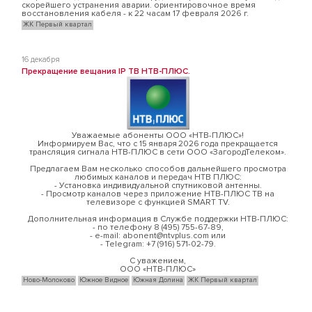
скорейшего устранения аварии. ориентировочное время
восстановления кабеля - к 22 часам 17 февраля 2026 г.
ЖК Первый квартал
16 декабря
Прекращение вещания IP ТВ НТВ-ПЛЮС.
Уважаемые абоненты ООО «НТВ-ПЛЮС»!
Информируем Вас, что с 15 января 2026 года прекращается
трансляция сигнала НТВ-ПЛЮС в сети ООО «ЗагородТелеком».
Предлагаем Вам несколько способов дальнейшего просмотра
любимых каналов и передач НТВ ПЛЮС:
- Установка индивидуальной спутниковой антенны.
- Просмотр каналов через приложение НТВ-ПЛЮС ТВ на
телевизоре с функцией SMART TV.
Дополнительная информация в Службе поддержки НТВ-ПЛЮС:
- по телефону 8 (495) 755-67-89,
- e-mail: abonent@ntvplus.com или
- Telegram: +7 (916) 571-02-79.
С уважением,
ООО «НТВ-ПЛЮС»
Ново-Молоково
Южное Видное
Южная Долина
ЖК Первый квартал