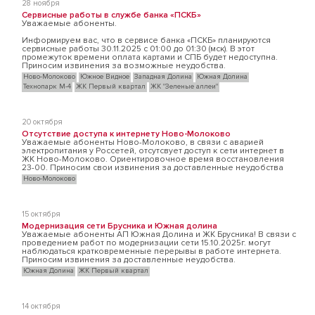
28 ноября
Сервисные работы в службе банка «ПСКБ»
Уважаемые абоненты.
Информируем вас, что в сервисе банка «ПСКБ» планируются
сервисные работы 30.11.2025 с 01:00 до 01:30 (мск). В этот
промежуток времени оплата картами и СПБ будет недоступна.
Приносим извинения за возможные неудобства.
Ново-Молоково
Южное Видное
Западная Долина
Южная Долина
Технопарк М-4
ЖК Первый квартал
ЖК "Зеленые аллеи"
20 октября
Отсутствие доступа к интернету Ново-Молоково
Уважаемые абоненты Ново-Молоково, в связи с аварией
электропитания у Россетей, отсутсвует доступ к сети интернет в
ЖК Ново-Молоково. Ориентировочное время восстановления
23-00. Приносим свои извинения за доставленные неудобства
Ново-Молоково
15 октября
Модернизация сети Брусника и Южная долина
Уважаемые абоненты АП Южная Долина и ЖК Брусника! В связи с
проведением работ по модернизации сети 15.10.2025г. могут
наблюдаться кратковременные перерывы в работе интернета.
Приносим извинения за доставленные неудобства.
Южная Долина
ЖК Первый квартал
14 октября