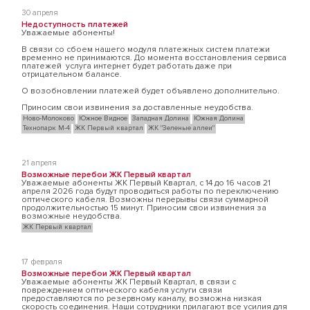
30 апреля
Недоступность платежей
Уважаемые абоненты!
В связи со сбоем нашего модуля платежных систем платежи
временно не принимаются. До момента восстановления сервиса
платежей услуга интернет будет работать даже при
отрицательном балансе.
О возобновлении платежей будет объявлено дополнительно.
Приносим свои извинения за доставленные неудобства.
Ново-Молоково
Южное Видное
Западная Долина
Южная Долина
Технопарк М-4
ЖК Первый квартал
ЖК "Зеленые аллеи"
21 апреля
Возможные перебои ЖК Первый квартал
Уважаемые абоненты ЖК Первый Квартал, с 14 до 16 часов 21
апреля 2026 года будут проводиться работы по переключению
оптического кабеля. Возможны перерывы связи суммарной
продолжительностью 15 минут. Приносим свои извинения за
возможные неудобства.
ЖК Первый квартал
17 февраля
Возможные перебои ЖК Первый квартал
Уважаемые абоненты ЖК Первый Квартал, в связи с
повреждением оптического кабеля услуги связи
предоставляются по резервному каналу, возможна низкая
скорость соединения. Наши сотрудники прилагают все усилия для