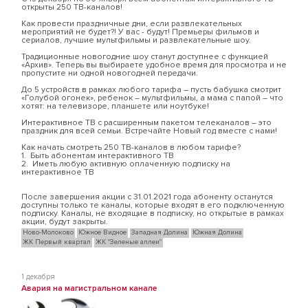
открыты 250 ТВ-каналов!
Как провести праздничные дни, если развлекательных
мероприятий не будет?! У вас - будут! Премьеры фильмов и
сериалов, лучшие мультфильмы и развлекательные шоу.
Традиционные новогодние шоу станут доступнее с функцией
«Архив». Теперь вы выбираете удобное время для просмотра и не
пропустите ни одной новогодней передачи.
До 5 устройств в рамках любого тарифа – пусть бабушка смотрит
«Голубой огонек», ребенок – мультфильмы, а мама с папой – что
хотят: на телевизоре, планшете или ноутбуке!
Интерактивное ТВ с расширенным пакетом телеканалов – это
праздник для всей семьи. Встречайте Новый год вместе с нами!
Как начать смотреть 250 ТВ-каналов в любом тарифе?
1. Быть абонентам интерактивного ТВ
2. Иметь любую активную оплаченную подписку на
интерактивное ТВ
После завершения акции с 31.01.2021 года абоненту останутся
доступны только те каналы, которые входят в его подключенную
подписку. Каналы, не входящие в подписку, но открытые в рамках
акции, будут закрыты.
Ново-Молоково
Южное Видное
Западная Долина
Южная Долина
ЖК Первый квартал
ЖК "Зеленые аллеи"
1 декабря
Авария на магистральном канале