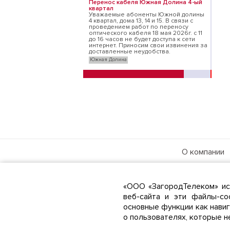
Перенос кабеля Южная Долина 4-ый
квартал
Уважаемые абоненты Южной долины
4 квартал, дома 13, 14 и 15. В связи с
проведением работ по переносу
оптического кабеля 18 мая 2026г. с 11
до 16 часов не будет доступа к сети
интернет. Приносим свои извинения за
доставленные неудобства.
Южная Долина
2 мая
Работа платежного шлюза
восстановлена
Работа платежного шлюза
восстановлена с 9:00 02.04.2026
Южная Долина
30 апреля
О компании
Недоступность платежей
Уважаемые абоненты!
Новости
В связи со сбоем нашего модуля
Районы охва
платежных систем платежи временно
«ООО «ЗагородТелеком» ис
не принимаются. До момента
восстановления сервиса
Контакты
веб-сайта и эти файлы-co
платежей услуга интернет будет
работать даже при отрицательном
основные функции как нави
балансе.
о пользователях, которые н
О возобновлении платежей будет
объявлено дополнительно.