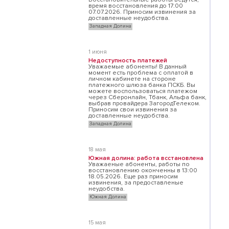
время восстановления до 17:00
07.07.2026. Приносим извинения за
доставленные неудобства.
Западная Долина
1 июня
Недоступность платежей
Уважаемые абоненты! В данный
момент есть проблема с оплатой в
личном кабинете на стороне
платежного шлюза банка ПСКБ. Вы
можете воспользоваться платежом
через Сберонлайн, Тбанк, Альфа банк,
выбрав провайдера ЗагородТелеком.
Приносим свои извинения за
доставленные неудобства.
Западная Долина
18 мая
Южная долина: работа всстановлена
Уважаеные абоненты, работы по
восстановлению оконченны в 13:00
18.05.2026. Еще раз приносим
извинения, за предоставленые
неудобства.
Южная Долина
15 мая