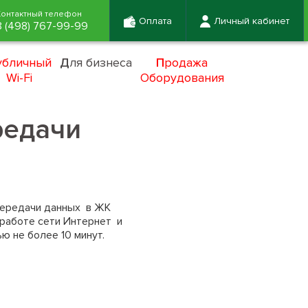
Контактный телефон
Оплата
Личный кабинет
8 (498) 767-99-99
убличный
Д
ля бизнеса
П
родажа
Wi-Fi
Оборудования
редачи
 передачи данных в ЖК
работе сети Интернет и
ю не более 10 минут.