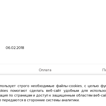
06.02.2018
Оплата
П
Тарифы
Д
та
Абонентам
А
пользует строго необходимые файлы-cookies, с целью фу
Личный кабинет
okies помогают сделать веб-сайт удобным для использо
гация по страницам и доступ к защищенным областям веб-са
е передаются в сторонние системы аналитики.