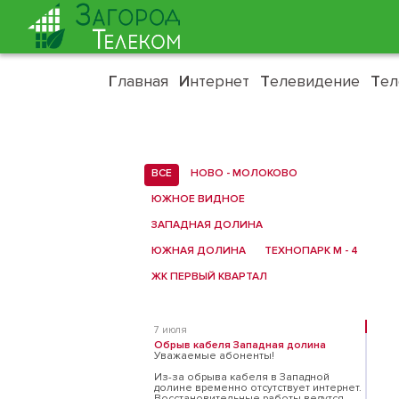
Г
лавная
И
нтернет
Т
елевидение
Т
е
ВСЕ
НОВО - МОЛОКОВО
ЮЖНОЕ ВИДНОЕ
ЗАПАДНАЯ ДОЛИНА
ЮЖНАЯ ДОЛИНА
ТЕХНОПАРК М - 4
ЖК ПЕРВЫЙ КВАРТАЛ
7 июля
Обрыв кабеля Западная долина
Уважаемые абоненты!
Из-за обрыва кабеля в Западной
долине временно отсутствует интернет.
Восстановительные работы ведутся,