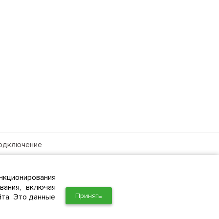
одключение
ля бизнеса
рхив тарифов
нкционирования
вания, включая
Принять
йта. Это данные
Политика в отношении обработки персональных данных в ООО