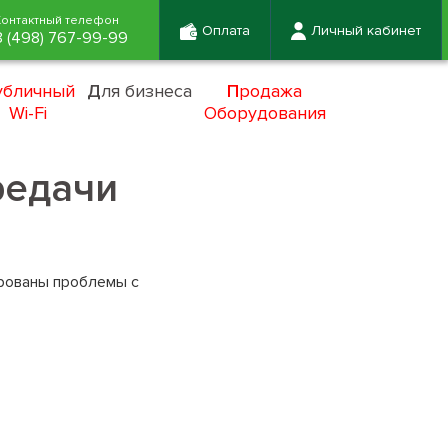
Контактный телефон
Оплата
Личный кабинет
8 (498) 767-99-99
убличный
Д
ля бизнеса
П
родажа
Wi-Fi
Оборудования
редачи
ированы проблемы с