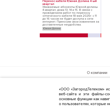
Перенос кабеля Южная Долина 4-ый
квартал
Уважаемые абоненты Южной долины
4 квартал, дома 13, 14 и 15. В связи с
проведением работ по переносу
оптического кабеля 18 мая 2026г. с 11
до 16 часов не будет доступа к сети
интернет. Приносим свои извинения за
доставленные неудобства.
Южная Долина
2 мая
Работа платежного шлюза
восстановлена
Работа платежного шлюза
восстановлена с 9:00 02.04.2026
Южная Долина
30 апреля
О компании
Недоступность платежей
Уважаемые абоненты!
Новости
В связи со сбоем нашего модуля
Районы охва
платежных систем платежи временно
«ООО «ЗагородТелеком» ис
не принимаются. До момента
восстановления сервиса
Контакты
веб-сайта и эти файлы-co
платежей услуга интернет будет
работать даже при отрицательном
основные функции как нави
балансе.
о пользователях, которые н
О возобновлении платежей будет
объявлено дополнительно.