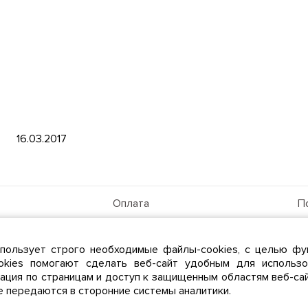
16.03.2017
Оплата
П
Тарифы
Д
та
Абонентам
А
пользует строго необходимые файлы-cookies, с целью фу
Личный кабинет
okies помогают сделать веб-сайт удобным для использо
гация по страницам и доступ к защищенным областям веб-са
е передаются в сторонние системы аналитики.