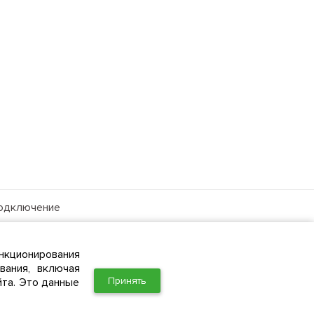
одключение
ля бизнеса
рхив тарифов
нкционирования
вания, включая
Принять
йта. Это данные
Политика в отношении обработки персональных данных в ООО