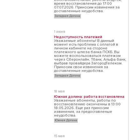
время восстановления до 17:00
07.07.2026. Приносим извинения за
доставленные неудобства.
Западная Долина
1 июня
Недоступность платежей
Уважаемые абоненты! В данный
момент есть проблема с оплатой в
личном кабинете на стороне
платежного шлюза банка ПСКБ. Вы
можете воспользоваться платежом
через Сберонлайн, Тбанк, Альфа банк,
выбрав провайдера ЗагородТелеком.
Приносим свои извинения за
доставленные неудобства.
Западная Долина
18 мая
Южная долина: работа всстановлена
Уважаеные абоненты, работы по
восстановлению оконченны в 13:00
18.05.2026. Еще раз приносим
извинения, за предоставленые
неудобства.
Южная Долина
15 мая