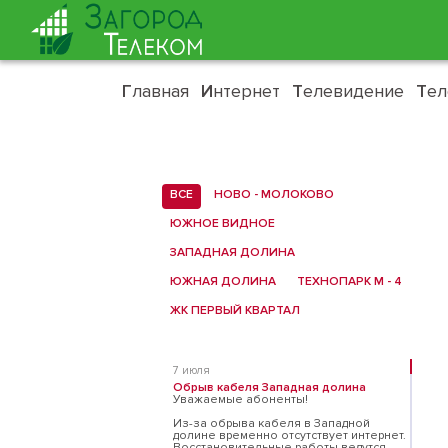
Г
лавная
И
нтернет
Т
елевидение
Т
е
ВСЕ
НОВО - МОЛОКОВО
ЮЖНОЕ ВИДНОЕ
ЗАПАДНАЯ ДОЛИНА
ЮЖНАЯ ДОЛИНА
ТЕХНОПАРК М - 4
ЖК ПЕРВЫЙ КВАРТАЛ
7 июля
Обрыв кабеля Западная долина
Уважаемые абоненты!
Из-за обрыва кабеля в Западной
долине временно отсутствует интернет.
Восстановительные работы ведутся,